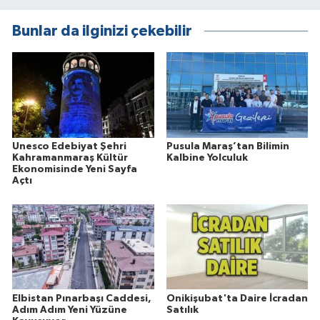
Bunlar da ilginizi çekebilir
Unesco Edebiyat Şehri
Pusula Maraş’tan Bilimin
Kahramanmaraş Kültür
Kalbine Yolculuk
Ekonomisinde Yeni Sayfa
Açtı
Elbistan Pınarbaşı Caddesi,
Onikişubat'ta Daire İcradan
Adım Adım Yeni Yüzüne
Satılık