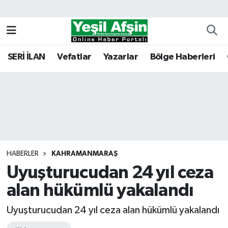
Vefatlar
Kahramanmaraş Nöbetçi Eczaneler
SERİ İLAN
Vefatlar
Yazarlar
Bölge Haberleri
Kahramanmaraş Hava Durumu
Kahramanmaraş Namaz Vakitleri
Kahramanmaraş Trafik Yoğunluk Haritası
Süper Lig Puan Durumu ve Fikstür
HABERLER
KAHRAMANMARAŞ
Uyuşturucudan 24 yıl ceza
Tüm Manşetler
alan hükümlü yakalandı
Son Dakika Haberleri
Uyuşturucudan 24 yıl ceza alan hükümlü yakalandı
Haber Arşivi