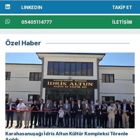
LINKEDIN
TAKIP ET
05405114777
İLETIŞIM
Özel Haber
Karahasanuşağı İdris Altun Kültür Kompleksi Törenle
Açıldı