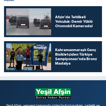
Afşin’de Tehlikeli
Yolculuk: Demir Yüklü
Otomobil Kamerada!
Kahramanmaraşlı Genç
Bisikletçiden Türkiye
Şampiyonası’nda Bronz
Madalya
Yeşil Afşin, yepyeni temasıyla sizleri buluştururken, sadelik ve