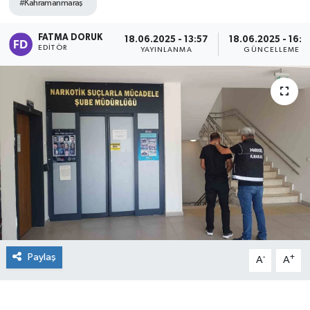
#Kahramanmaraş
FATMA DORUK
18.06.2025 - 13:57
18.06.2025 - 16:0
EDITÖR
YAYINLANMA
GÜNCELLEME
Paylaş
-
+
A
A