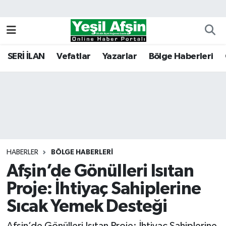
Vefatlar
Kahramanmaraş Nöbetçi Eczaneler
SERİ İLAN
Vefatlar
Yazarlar
Bölge Haberleri
Kahramanmaraş Hava Durumu
Kahramanmaraş Namaz Vakitleri
Kahramanmaraş Trafik Yoğunluk Haritası
Süper Lig Puan Durumu ve Fikstür
HABERLER
BÖLGE HABERLERI
Afşin’de Gönülleri Isıtan
Tüm Manşetler
Proje: İhtiyaç Sahiplerine
Son Dakika Haberleri
Sıcak Yemek Desteği
Haber Arşivi