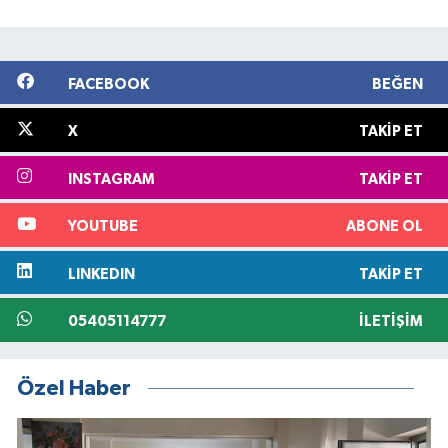
FACEBOOK
BEĞEN
X
TAKIP ET
INSTAGRAM
TAKIP ET
YOUTUBE
ABONE OL
LINKEDIN
TAKIP ET
05405114777
İLETIŞIM
Özel Haber