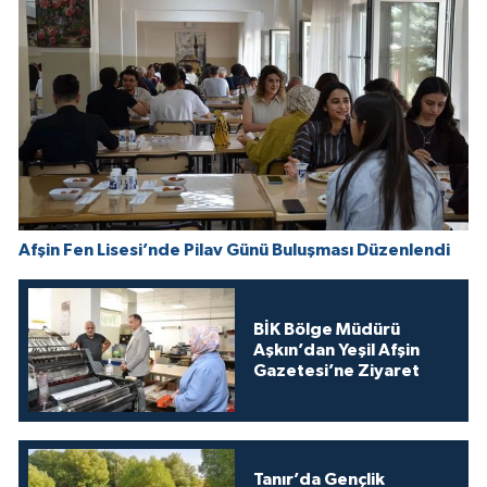
Afşin Fen Lisesi’nde Pilav Günü Buluşması Düzenlendi
BİK Bölge Müdürü
Aşkın’dan Yeşil Afşin
Gazetesi’ne Ziyaret
Tanır’da Gençlik