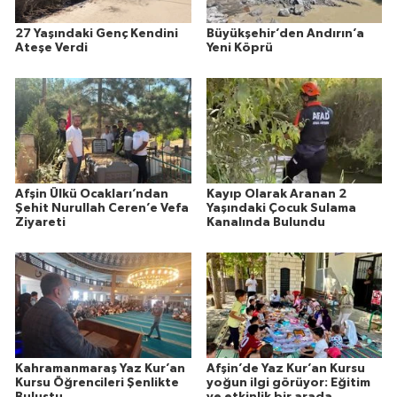
27 Yaşındaki Genç Kendini
Büyükşehir’den Andırın’a
Ateşe Verdi
Yeni Köprü
Afşin Ülkü Ocakları’ndan
Kayıp Olarak Aranan 2
Şehit Nurullah Ceren’e Vefa
Yaşındaki Çocuk Sulama
Ziyareti
Kanalında Bulundu
Kahramanmaraş Yaz Kur’an
Afşin’de Yaz Kur’an Kursu
Kursu Öğrencileri Şenlikte
yoğun ilgi görüyor: Eğitim