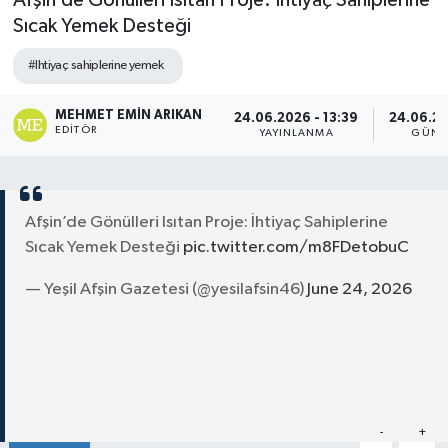
Afşin’de Gönülleri Isıtan Proje: İhtiyaç Sahiplerine
Sıcak Yemek Desteği
#Ihtiyaç sahiplerine yemek
MEHMET EMIN ARIKAN
24.06.2026 - 13:39
24.06.20
EDITÖR
YAYINLANMA
GÜNC
Afşin’de Gönülleri Isıtan Proje: İhtiyaç Sahiplerine
Sıcak Yemek Desteği
pic.twitter.com/m8FDetobuC
— Yeşil Afşin Gazetesi (@yesilafsin46)
June 24, 2026
Paylaş
-
+
A
A