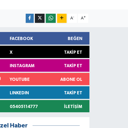
-
+
A
A
FACEBOOK
BEĞEN
X
TAKIP ET
INSTAGRAM
TAKIP ET
YOUTUBE
ABONE OL
LINKEDIN
TAKIP ET
05405114777
İLETIŞIM
zel Haber