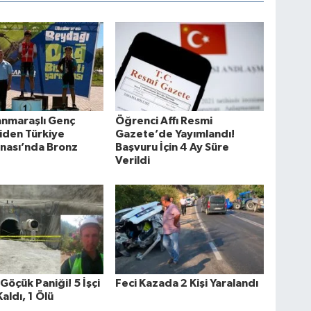
nmaraşlı Genç
Öğrenci Affı Resmi
çiden Türkiye
Gazete’de Yayımlandı!
nası’nda Bronz
Başvuru İçin 4 Ay Süre
Verildi
Göçük Paniği! 5 İşçi
Feci Kazada 2 Kişi Yaralandı
aldı, 1 Ölü