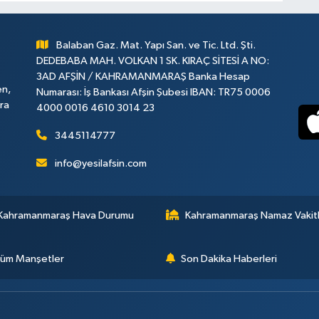
Balaban Gaz. Mat. Yapı San. ve Tic. Ltd. Şti.
DEDEBABA MAH. VOLKAN 1 SK. KIRAÇ SİTESİ A NO:
3AD AFŞİN / KAHRAMANMARAŞ Banka Hesap
en,
Numarası: İş Bankası Afşin Şubesi IBAN: TR75 0006
ara
4000 0016 4610 3014 23
3445114777
info@yesilafsin.com
Kahramanmaraş Hava Durumu
Kahramanmaraş Namaz Vakitl
üm Manşetler
Son Dakika Haberleri