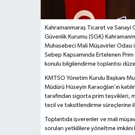
Kahramanmaraş Ticaret ve Sanayi O
Güvenlik Kurumu (SGK) Kahramanma
Muhasebeci Mali Müşavirler Odası iş 
Sebep Kapsamında Ertelenen Prim Bo
konulu bilgilendirme toplantısı düz
KMTSO Yönetim Kurulu Başkanı Mus
Müdürü Hüseyin Karaoğlan’ın katıl
tarafından sigorta prim teşvikleri,
tecil ve taksitlendirme süreçlerine i
Toplantıda işverenler ve mali müşavi
soruları yetkililere yöneltme imkâ