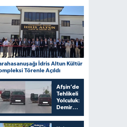
arahasanuşağı İdris Altun Kültür
ompleksi Törenle Açıldı
Afşin’de
Tehlikeli
Yolculuk:
Demir
Yüklü
Otomobil