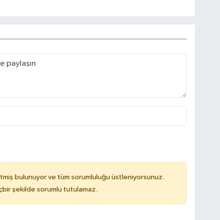
tmiş bulunuyor ve tüm sorumluluğu üstleniyorsunuz.
çbir şekilde sorumlu tutulamaz.