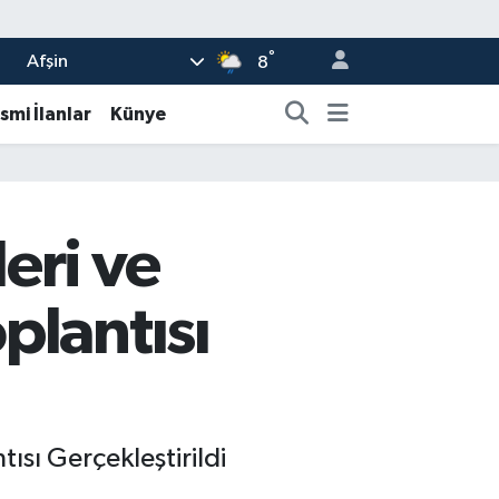
°
Afşin
8
smi İlanlar
Künye
eri ve
plantısı
sı Gerçekleştirildi