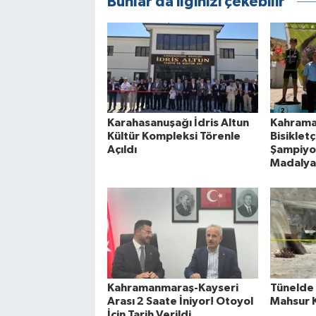
Bunlar da ilginizi çekebilir
Karahasanuşağı İdris Altun
Kahrama
Kültür Kompleksi Törenle
Bisiklet
Açıldı
Şampiyo
Madalya
Kahramanmaraş-Kayseri
Tünelde 
Arası 2 Saate İniyor! Otoyol
Mahsur K
İçin Tarih Verildi