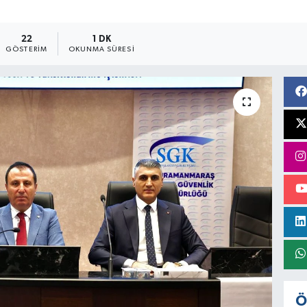
22
1 DK
GÖSTERIM
OKUNMA SÜRESI
Ö