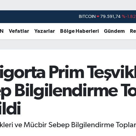
DOLAR
45,43620
%0.02
EURO
53,38690
%0.19
AN
Vefatlar
Yazarlar
Bölge Haberleri
Gündem
Re
STERLİN
61,60380
%0.18
G.ALTIN
6862,09000
%0.19
BİST100
14.598,00
%0
orta Prim Teşvikl
BITCOIN
79.591,74
%-1.82
 Bilgilendirme To
ldi
eri ve Mücbir Sebep Bilgilendirme Toplantı