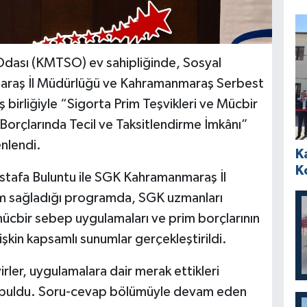
dası (KMTSO) ev sahipliğinde, Sosyal
raş İl Müdürlüğü ve Kahramanmaraş Serbest
birliğiyle “Sigorta Prim Teşvikleri ve Mücbir
rçlarında Tecil ve Taksitlendirme İmkânı”
enlendi.
K
K
tafa Buluntu ile SGK Kahramanmaraş İl
ım sağladığı programda, SGK uzmanları
 mücbir sebep uygulamaları ve prim borçlarının
lişkin kapsamlı sunumlar gerçekleştirildi.
rler, uygulamalara dair merak ettikleri
nı buldu. Soru-cevap bölümüyle devam eden