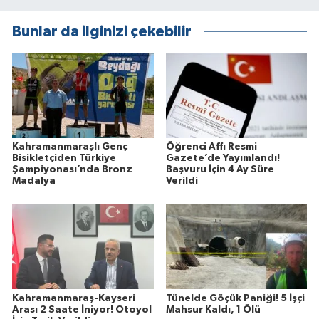
Bunlar da ilginizi çekebilir
Kahramanmaraşlı Genç
Öğrenci Affı Resmi
Bisikletçiden Türkiye
Gazete’de Yayımlandı!
Şampiyonası’nda Bronz
Başvuru İçin 4 Ay Süre
Madalya
Verildi
Kahramanmaraş-Kayseri
Tünelde Göçük Paniği! 5 İşçi
Arası 2 Saate İniyor! Otoyol
Mahsur Kaldı, 1 Ölü