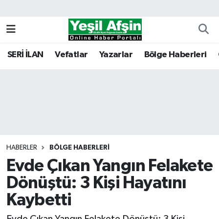
Vefatlar
Kahramanmaraş Nöbetçi Eczaneler
SERİ İLAN
Vefatlar
Yazarlar
Bölge Haberleri
Kahramanmaraş Hava Durumu
Kahramanmaraş Namaz Vakitleri
Kahramanmaraş Trafik Yoğunluk Haritası
Süper Lig Puan Durumu ve Fikstür
HABERLER
BÖLGE HABERLERI
Evde Çıkan Yangın Felakete
Tüm Manşetler
Dönüştü: 3 Kişi Hayatını
Son Dakika Haberleri
Kaybetti
Haber Arşivi