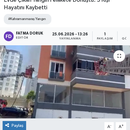
Evde Çıkan Yangın Felakete Dönüştü: 3 Kişi
Hayatını Kaybetti
#Kahramanmaraş Yangın
FATMA DORUK
25.06.2026 - 13:26
1
1
EDITÖR
YAYINLANMA
PAYLAŞIM
GÖS
Paylaş
-
+
A
A