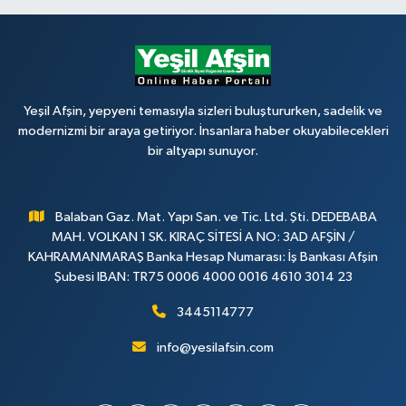
Yeşil Afşin, yepyeni temasıyla sizleri buluştururken, sadelik ve
modernizmi bir araya getiriyor. İnsanlara haber okuyabilecekleri
bir altyapı sunuyor.
Balaban Gaz. Mat. Yapı San. ve Tic. Ltd. Şti. DEDEBABA
MAH. VOLKAN 1 SK. KIRAÇ SİTESİ A NO: 3AD AFŞİN /
KAHRAMANMARAŞ Banka Hesap Numarası: İş Bankası Afşin
Şubesi IBAN: TR75 0006 4000 0016 4610 3014 23
3445114777
info@yesilafsin.com