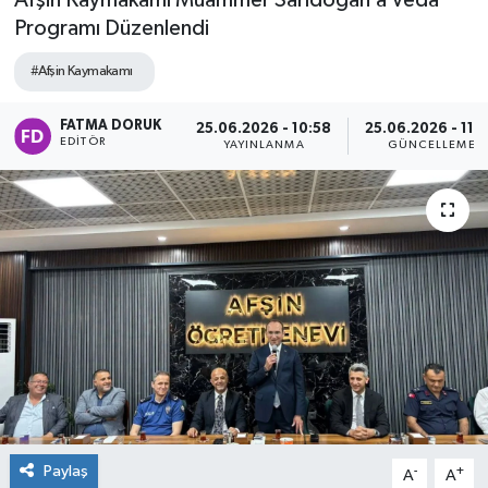
Afşin Kaymakamı Muammer Sarıdoğan’a Veda
Programı Düzenlendi
#Afşin Kaymakamı
FATMA DORUK
25.06.2026 - 10:58
25.06.2026 - 11:
EDITÖR
YAYINLANMA
GÜNCELLEME
Paylaş
-
+
A
A