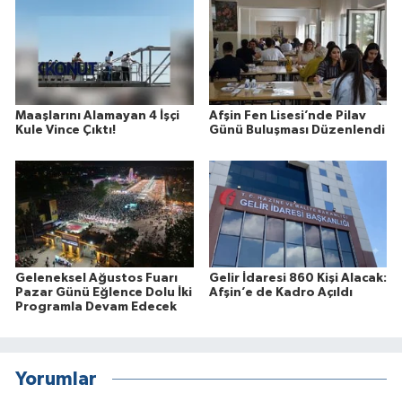
Maaşlarını Alamayan 4 İşçi
Afşin Fen Lisesi’nde Pilav
Kule Vince Çıktı!
Günü Buluşması Düzenlendi
Geleneksel Ağustos Fuarı
Gelir İdaresi 860 Kişi Alacak:
Pazar Günü Eğlence Dolu İki
Afşin’e de Kadro Açıldı
Programla Devam Edecek
Yorumlar