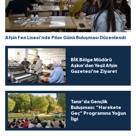
Afşin Fen Lisesi’nde Pilav Günü Buluşması Düzenlendi
BİK Bölge Müdürü
Aşkın’dan Yeşil Afşin
Gazetesi’ne Ziyaret
Tanır’da Gençlik
Buluşması: “Harekete
Geç” Programına Yoğun
İlgi