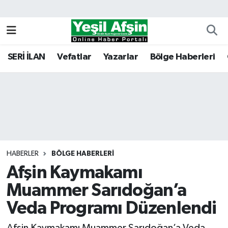
Vefatlar
Kahramanmaraş Nöbetçi Eczaneler
SERİ İLAN
Vefatlar
Yazarlar
Bölge Haberleri
Kahramanmaraş Hava Durumu
Kahramanmaraş Namaz Vakitleri
Kahramanmaraş Trafik Yoğunluk Haritası
Süper Lig Puan Durumu ve Fikstür
HABERLER
BÖLGE HABERLERI
Afşin Kaymakamı
Tüm Manşetler
Muammer Sarıdoğan’a
Son Dakika Haberleri
Veda Programı Düzenlendi
Haber Arşivi