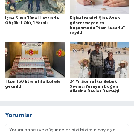
İçme Suyu Tünel Hattında
Kişisel temizliğine özen
Göçük: 1 Ölü, 1 Yaralı
göstermeyen eş
boşanmada "tam kusurlu"
sayıldı
1 ton 160 litre etil alkol ele
34 Yıl Sonra İkiz Bebek
geçirildi
Sevinci Yaşayan Doğan
Ailesine Devlet Desteği
Yorumlar