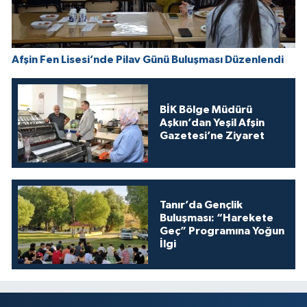
Afşin Fen Lisesi’nde Pilav Günü Buluşması Düzenlendi
BİK Bölge Müdürü
Aşkın’dan Yeşil Afşin
Gazetesi’ne Ziyaret
Tanır’da Gençlik
Buluşması: “Harekete
Geç” Programına Yoğun
İlgi