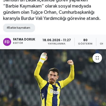
Samsun’un Ladik ilçesinde görev yaparken
“Barbie Kaymakam” olarak sosyal medyada
gündem olan Tuğçe Orhan, Cumhurbaşkanlığı
kararıyla Burdur Vali Yardımcılığı görevine atandı.
#Barbie kaymakam
FATMA DORUK
18.06.2026 - 11:27
80
EDITÖR
YAYINLANMA
GÖSTERIM
OKU