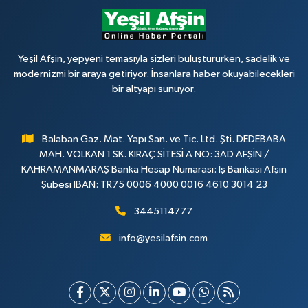
Yeşil Afşin, yepyeni temasıyla sizleri buluştururken, sadelik ve
modernizmi bir araya getiriyor. İnsanlara haber okuyabilecekleri
bir altyapı sunuyor.
Balaban Gaz. Mat. Yapı San. ve Tic. Ltd. Şti. DEDEBABA
MAH. VOLKAN 1 SK. KIRAÇ SİTESİ A NO: 3AD AFŞİN /
KAHRAMANMARAŞ Banka Hesap Numarası: İş Bankası Afşin
Şubesi IBAN: TR75 0006 4000 0016 4610 3014 23
3445114777
info@yesilafsin.com