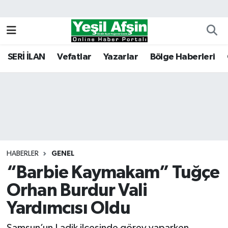
Vefatlar
Kahramanmaraş Nöbetçi Eczaneler
SERİ İLAN
Vefatlar
Yazarlar
Bölge Haberleri
Kahramanmaraş Hava Durumu
Kahramanmaraş Namaz Vakitleri
Kahramanmaraş Trafik Yoğunluk Haritası
Süper Lig Puan Durumu ve Fikstür
HABERLER
GENEL
“Barbie Kaymakam” Tuğçe
Tüm Manşetler
Orhan Burdur Vali
Son Dakika Haberleri
Yardımcısı Oldu
Haber Arşivi