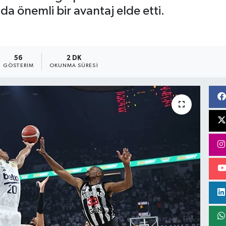
a önemli bir avantaj elde etti.
56
2 DK
GÖSTERIM
OKUNMA SÜRESI