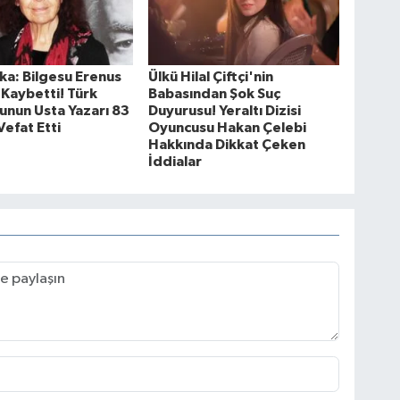
ka: Bilgesu Erenus
Ülkü Hilal Çiftçi'nin
 Kaybetti! Türk
Babasından Şok Suç
unun Usta Yazarı 83
Duyurusu! Yeraltı Dizisi
Vefat Etti
Oyuncusu Hakan Çelebi
Hakkında Dikkat Çeken
İddialar