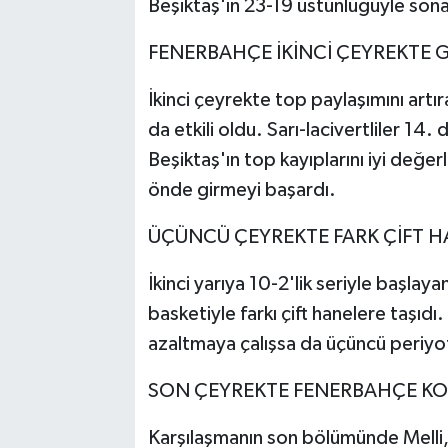
Beşiktaş'ın 23-19 üstünlüğüyle sona
FENERBAHÇE İKİNCİ ÇEYREKTE 
İkinci çeyrekte top paylaşımını ar
da etkili oldu. Sarı-lacivertliler 14
Beşiktaş'ın top kayıplarını iyi değ
önde girmeyi başardı.
ÜÇÜNCÜ ÇEYREKTE FARK ÇİFT H
İkinci yarıya 10-2'lik seriyle başlay
basketiyle farkı çift hanelere taşıdı
azaltmaya çalışsa da üçüncü periy
SON ÇEYREKTE FENERBAHÇE KO
Karşılaşmanın son bölümünde Melli, H