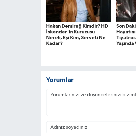
Hakan Demirağ Kimdir? HD
Son Daki
İskender'in Kurucusu
Hayatını
Nereli, Eşi Kim, Serveti Ne
Tiyatros
Kadar?
Yaşında 
Yorumlar