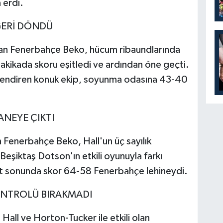
 erdi.
GERİ DÖNDÜ
tıran Fenerbahçe Beko, hücum ribaundlarında
. dakikada skoru eşitledi ve ardından öne geçti.
erlendiren konuk ekip, soyunma odasına 43-40
ANEYE ÇIKTI
an Fenerbahçe Beko, Hall'un üç sayılık
. Beşiktaş Dotson'ın etkili oyunuyla farkı
ot sonunda skor 64-58 Fenerbahçe lehineydi.
NTROLÜ BIRAKMADI
all ve Horton-Tucker ile etkili olan