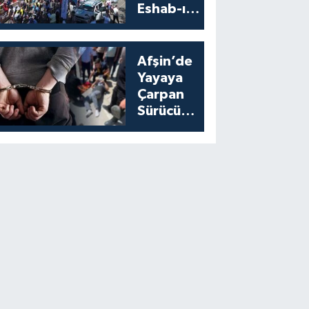
Eshab-ı
Kehf’ten
Start Aldı
Afşin’de
Yayaya
Çarpan
Sürücü
Yakalandı:
Cezası
Belli Oldu