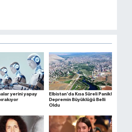
lar yerini yapay
Elbistan’da Kısa Süreli Panik!
ırakıyor
Depremin Büyüklüğü Belli
Oldu