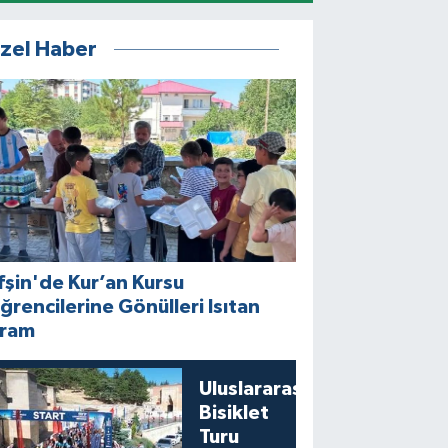
zel Haber
fşin'de Kur’an Kursu
ğrencilerine Gönülleri Isıtan
kram
Uluslararası
Bisiklet
Turu