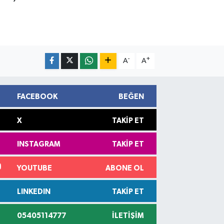
-
+
A
A
FACEBOOK
BEĞEN
X
TAKIP ET
INSTAGRAM
TAKIP ET
YOUTUBE
ABONE OL
LINKEDIN
TAKIP ET
05405114777
İLETIŞIM