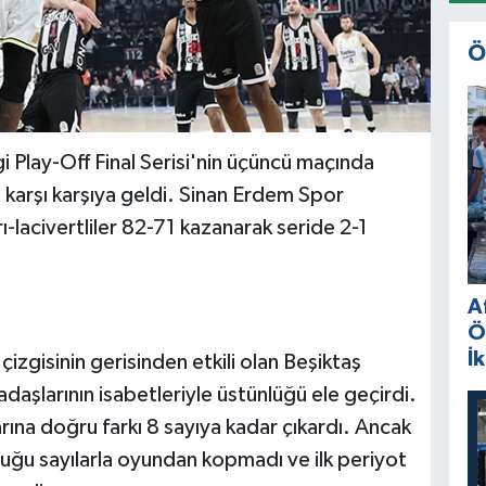
Ö
i Play-Off Final Serisi'nin üçüncü maçında
karşı karşıya geldi. Sinan Erdem Spor
lacivertliler 82-71 kazanarak seride 2-1
A
Ö
İ
izgisinin gerisinden etkili olan Beşiktaş
şlarının isabetleriyle üstünlüğü ele geçirdi.
arına doğru farkı 8 sayıya kadar çıkardı. Ancak
ğu sayılarla oyundan kopmadı ve ilk periyot