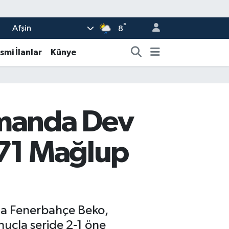
°
Afşin
8
smi İlanlar
Künye
manda Dev
-71 Mağlup
nda Fenerbahçe Beko,
nuçla seride 2-1 öne