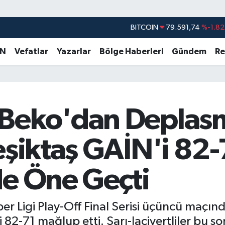
DOLAR
45,43620
%0.02
EURO
53,38690
%0.19
AN
Vefatlar
Yazarlar
Bölge Haberleri
Gündem
Re
STERLİN
61,60380
%0.18
G.ALTIN
6862,09000
%0.19
BİST100
14.598,00
%0
 Beko'dan Deplas
BITCOIN
79.591,74
%-1.82
eşiktaş GAİN'i 82
de Öne Geçti
per Ligi Play-Off Final Serisi üçüncü maçı
2-71 mağlup etti. Sarı-lacivertliler bu so