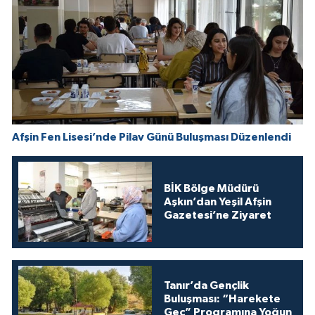
Afşin Fen Lisesi’nde Pilav Günü Buluşması Düzenlendi
BİK Bölge Müdürü
Aşkın’dan Yeşil Afşin
Gazetesi’ne Ziyaret
Tanır’da Gençlik
Buluşması: “Harekete
Geç” Programına Yoğun