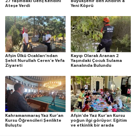
27 Yaşındaki Genç Kendini
Büyükşehir’den Andırın’a
Ateşe Verdi
Yeni Köprü
Afşin Ülkü Ocakları’ndan
Kayıp Olarak Aranan 2
Şehit Nurullah Ceren’e Vefa
Yaşındaki Çocuk Sulama
Ziyareti
Kanalında Bulundu
Kahramanmaraş Yaz Kur’an
Afşin’de Yaz Kur’an Kursu
Kursu Öğrencileri Şenlikte
yoğun ilgi görüyor: Eğitim
Buluştu
ve etkinlik bir arada