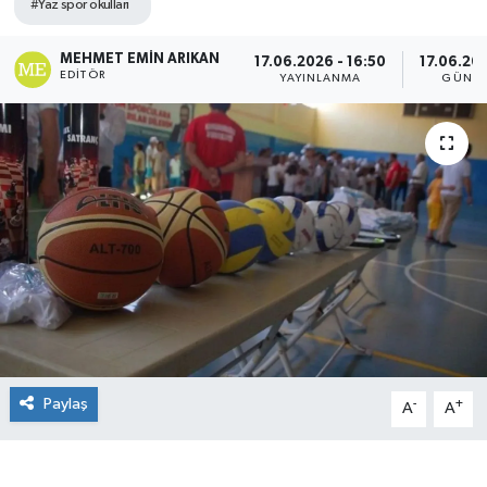
#Yaz spor okulları
MEHMET EMIN ARIKAN
17.06.2026 - 16:50
17.06.202
EDITÖR
YAYINLANMA
GÜNCE
Paylaş
-
+
A
A