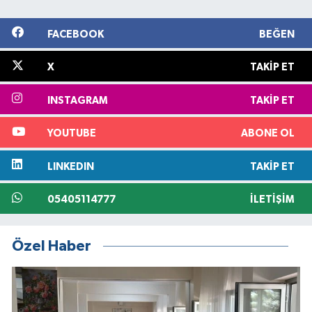
FACEBOOK
BEĞEN
X
TAKIP ET
INSTAGRAM
TAKIP ET
YOUTUBE
ABONE OL
LINKEDIN
TAKIP ET
05405114777
İLETIŞIM
Özel Haber