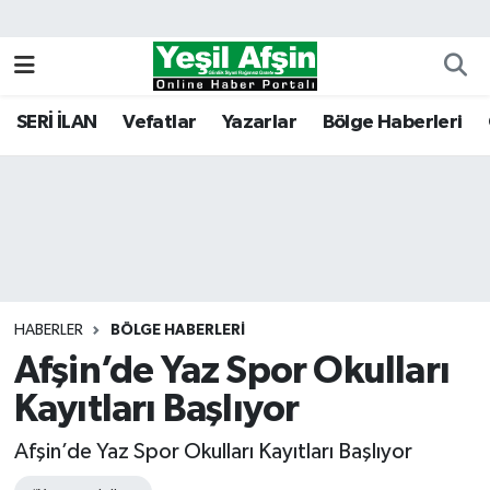
Vefatlar
Kahramanmaraş Nöbetçi Eczaneler
SERİ İLAN
Vefatlar
Yazarlar
Bölge Haberleri
Kahramanmaraş Hava Durumu
Kahramanmaraş Namaz Vakitleri
Kahramanmaraş Trafik Yoğunluk Haritası
Süper Lig Puan Durumu ve Fikstür
HABERLER
BÖLGE HABERLERI
Afşin’de Yaz Spor Okulları
Tüm Manşetler
Kayıtları Başlıyor
Son Dakika Haberleri
Afşin’de Yaz Spor Okulları Kayıtları Başlıyor
Haber Arşivi