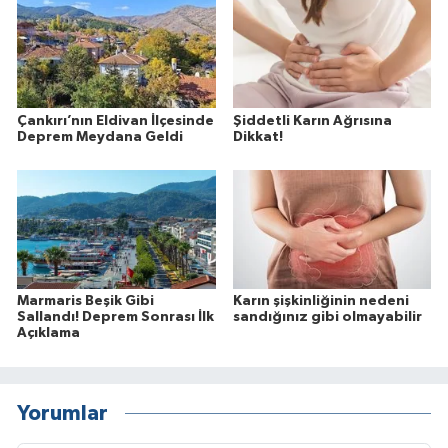
Çankırı’nın Eldivan İlçesinde
Şiddetli Karın Ağrısına
Deprem Meydana Geldi
Dikkat!
Marmaris Beşik Gibi
Karın şişkinliğinin nedeni
Sallandı! Deprem Sonrası İlk
sandığınız gibi olmayabilir
Açıklama
Yorumlar