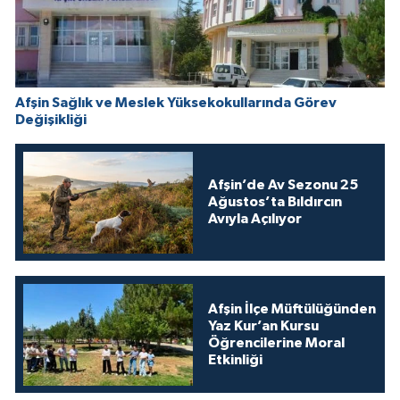
Afşin Sağlık ve Meslek Yüksekokullarında Görev
Değişikliği
Afşin’de Av Sezonu 25
Ağustos’ta Bıldırcın
Avıyla Açılıyor
Afşin İlçe Müftülüğünden
Yaz Kur’an Kursu
Öğrencilerine Moral
Etkinliği