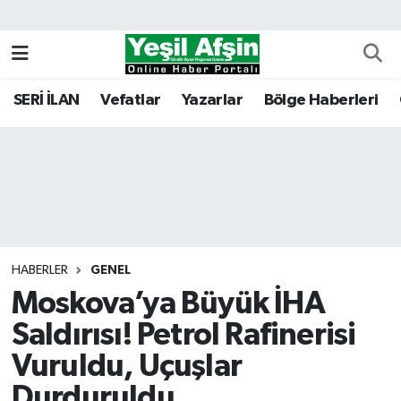
Vefatlar
Kahramanmaraş Nöbetçi Eczaneler
SERİ İLAN
Vefatlar
Yazarlar
Bölge Haberleri
Kahramanmaraş Hava Durumu
Kahramanmaraş Namaz Vakitleri
Kahramanmaraş Trafik Yoğunluk Haritası
Süper Lig Puan Durumu ve Fikstür
HABERLER
GENEL
Moskova’ya Büyük İHA
Tüm Manşetler
Saldırısı! Petrol Rafinerisi
Son Dakika Haberleri
Vuruldu, Uçuşlar
Haber Arşivi
Durduruldu