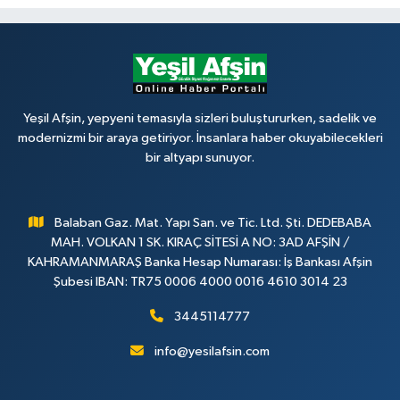
Yeşil Afşin, yepyeni temasıyla sizleri buluştururken, sadelik ve
modernizmi bir araya getiriyor. İnsanlara haber okuyabilecekleri
bir altyapı sunuyor.
Balaban Gaz. Mat. Yapı San. ve Tic. Ltd. Şti. DEDEBABA
MAH. VOLKAN 1 SK. KIRAÇ SİTESİ A NO: 3AD AFŞİN /
KAHRAMANMARAŞ Banka Hesap Numarası: İş Bankası Afşin
Şubesi IBAN: TR75 0006 4000 0016 4610 3014 23
3445114777
info@yesilafsin.com