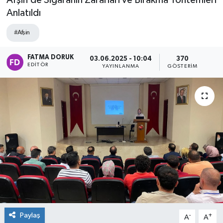
Afşin’de Sigaranın Zararları ve Bırakma Yöntemleri
Anlatıldı
#Afşin
FATMA DORUK
03.06.2025 - 10:04
370
EDITÖR
YAYINLANMA
GÖSTERIM
Paylaş
-
+
A
A