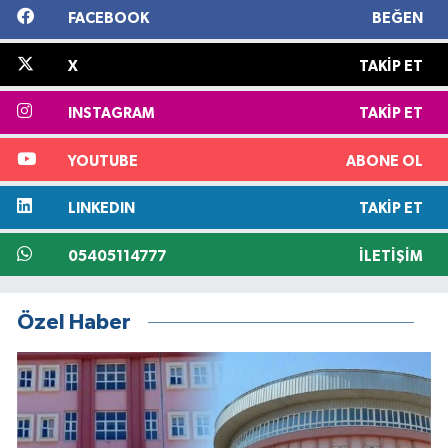
FACEBOOK
BEĞEN
X
TAKIP ET
INSTAGRAM
TAKIP ET
YOUTUBE
ABONE OL
LINKEDIN
TAKIP ET
05405114777
İLETIŞIM
Özel Haber