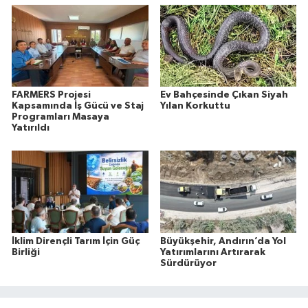
FARMERS Projesi
Ev Bahçesinde Çıkan Siyah
Kapsamında İş Gücü ve Staj
Yılan Korkuttu
Programları Masaya
Yatırıldı
İklim Dirençli Tarım İçin Güç
Büyükşehir, Andırın’da Yol
Birliği
Yatırımlarını Artırarak
Sürdürüyor