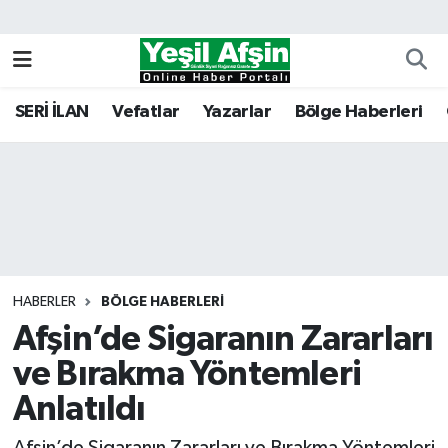
Vefatlar
Kahramanmaraş Nöbetçi Eczaneler
SERİ İLAN
Vefatlar
Yazarlar
Bölge Haberleri
Kahramanmaraş Hava Durumu
Kahramanmaraş Namaz Vakitleri
Kahramanmaraş Trafik Yoğunluk Haritası
Süper Lig Puan Durumu ve Fikstür
HABERLER
BÖLGE HABERLERI
Afşin’de Sigaranın Zararları
Tüm Manşetler
ve Bırakma Yöntemleri
Son Dakika Haberleri
Anlatıldı
Haber Arşivi