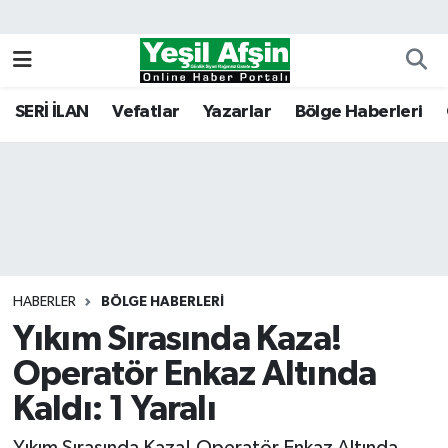
Vefatlar
Kahramanmaraş Nöbetçi Eczaneler
SERİ İLAN
Vefatlar
Yazarlar
Bölge Haberleri
Kahramanmaraş Hava Durumu
Kahramanmaraş Namaz Vakitleri
Kahramanmaraş Trafik Yoğunluk Haritası
Süper Lig Puan Durumu ve Fikstür
HABERLER
BÖLGE HABERLERI
Yıkım Sırasında Kaza!
Tüm Manşetler
Operatör Enkaz Altında
Son Dakika Haberleri
Kaldı: 1 Yaralı
Haber Arşivi