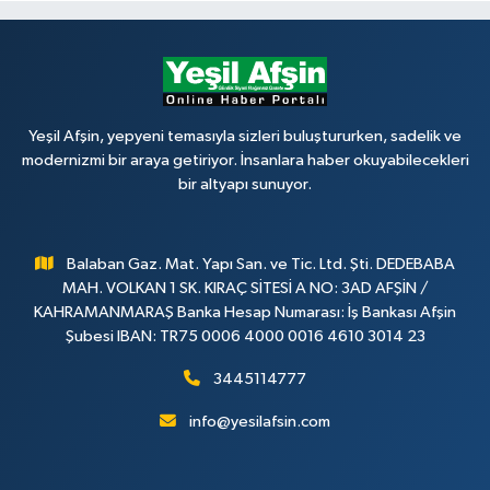
Yeşil Afşin, yepyeni temasıyla sizleri buluştururken, sadelik ve
modernizmi bir araya getiriyor. İnsanlara haber okuyabilecekleri
bir altyapı sunuyor.
Balaban Gaz. Mat. Yapı San. ve Tic. Ltd. Şti. DEDEBABA
MAH. VOLKAN 1 SK. KIRAÇ SİTESİ A NO: 3AD AFŞİN /
KAHRAMANMARAŞ Banka Hesap Numarası: İş Bankası Afşin
Şubesi IBAN: TR75 0006 4000 0016 4610 3014 23
3445114777
info@yesilafsin.com