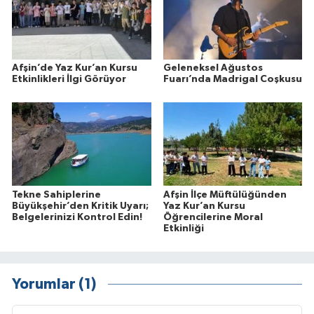
Afşin’de Yaz Kur’an Kursu
Geleneksel Ağustos
Etkinlikleri İlgi Görüyor
Fuarı’nda Madrigal Coşkusu
Tekne Sahiplerine
Afşin İlçe Müftülüğünden
Büyükşehir’den Kritik Uyarı;
Yaz Kur’an Kursu
Belgelerinizi Kontrol Edin!
Öğrencilerine Moral
Etkinliği
Yorumlar (1)