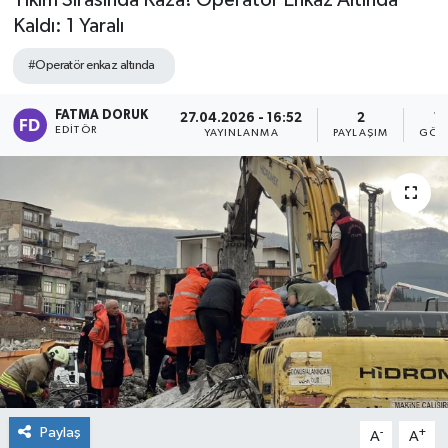
Yıkım Sırasında Kaza! Operatör Enkaz Altında
Kaldı: 1 Yaralı
#Operatör enkaz altında
FATMA DORUK
27.04.2026 - 16:52
2
1
EDITÖR
YAYINLANMA
PAYLAŞIM
GÖS
Paylaş
-
+
A
A