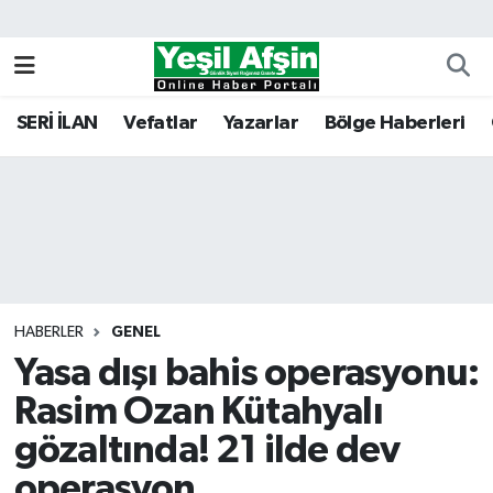
Vefatlar
Kahramanmaraş Nöbetçi Eczaneler
SERİ İLAN
Vefatlar
Yazarlar
Bölge Haberleri
Kahramanmaraş Hava Durumu
Kahramanmaraş Namaz Vakitleri
Kahramanmaraş Trafik Yoğunluk Haritası
Süper Lig Puan Durumu ve Fikstür
HABERLER
GENEL
Yasa dışı bahis operasyonu:
Tüm Manşetler
Rasim Ozan Kütahyalı
Son Dakika Haberleri
gözaltında! 21 ilde dev
Haber Arşivi
operasyon