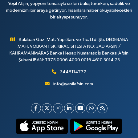
Yeşil Afşin, yepyeni temasıyla sizleri buluştururken, sadelik ve
modernizmi bir araya getiriyor. İnsanlara haber okuyabilecekleri
bir altyapı sunuyor.
Balaban Gaz. Mat. Yapı San. ve Tic. Ltd. Şti. DEDEBABA
MAH. VOLKAN 1 SK. KIRAÇ SİTESİ A NO: 3AD AFŞİN /
KAHRAMANMARAŞ Banka Hesap Numarası: İş Bankası Afşin
Şubesi IBAN: TR75 0006 4000 0016 4610 3014 23
3445114777
info@yesilafsin.com