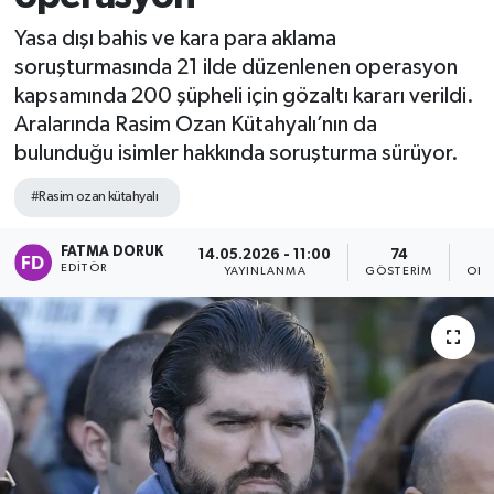
Yasa dışı bahis ve kara para aklama
soruşturmasında 21 ilde düzenlenen operasyon
kapsamında 200 şüpheli için gözaltı kararı verildi.
Aralarında Rasim Ozan Kütahyalı’nın da
bulunduğu isimler hakkında soruşturma sürüyor.
#Rasim ozan kütahyalı
FATMA DORUK
14.05.2026 - 11:00
74
EDITÖR
YAYINLANMA
GÖSTERIM
OKU