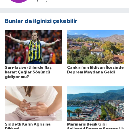
Bunlar da ilginizi çekebilir
Sarı-lacivertlilerde flaş
Çankırı’nın Eldivan İlçesinde
karar: Çağlar Söyüncü
Deprem Meydana Geldi
gidiyor mu?
Şiddetli Karın Ağrısına
Marmaris Beşik Gibi
Dikkat!
Sallandı! Deprem Sonrası İlk