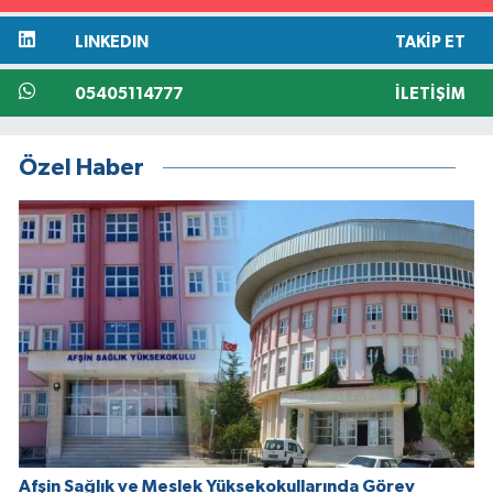
LINKEDIN
TAKIP ET
05405114777
İLETIŞIM
Özel Haber
Afşin Sağlık ve Meslek Yüksekokullarında Görev