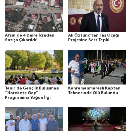
Afşin’de 4 Daire İcradan
Ali Öztunç’tan Taş Ocağı
Satışa Çıkarıldı!
Projesine Sert Tepki
Tanır’da Gençlik Buluşması:
Kahramanmaraşlı Kaptan
“Harekete Geç”
Teknesinde Ölü Bulundu
Programına Yoğun İlgi