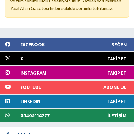
ve tüm sorumluluğu üstleniyorsunuz. Yazılan yorumlardan
Yeşil Afşin Gazetesi hiçbir şekilde sorumlu tutulamaz.
FACEBOOK
BEĞEN
X
TAKIP ET
INSTAGRAM
TAKIP ET
YOUTUBE
ABONE OL
LINKEDIN
TAKIP ET
05405114777
İLETIŞIM