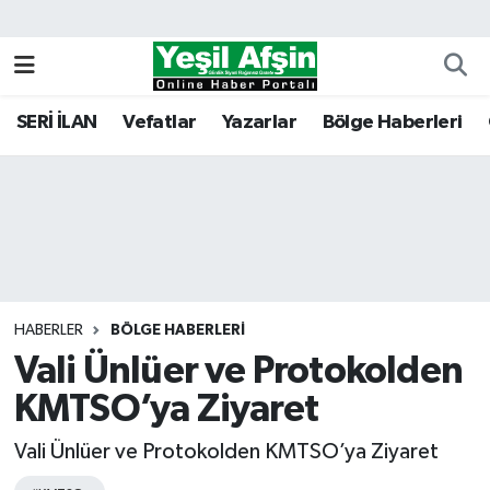
Vefatlar
Kahramanmaraş Nöbetçi Eczaneler
SERİ İLAN
Vefatlar
Yazarlar
Bölge Haberleri
Kahramanmaraş Hava Durumu
Kahramanmaraş Namaz Vakitleri
Kahramanmaraş Trafik Yoğunluk Haritası
Süper Lig Puan Durumu ve Fikstür
HABERLER
BÖLGE HABERLERI
Vali Ünlüer ve Protokolden
Tüm Manşetler
KMTSO’ya Ziyaret
Son Dakika Haberleri
Vali Ünlüer ve Protokolden KMTSO’ya Ziyaret
Haber Arşivi