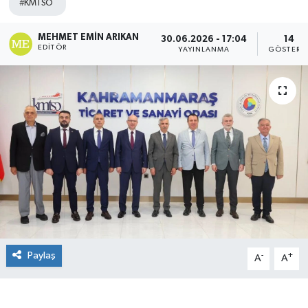
#KMTSO
MEHMET EMIN ARIKAN
30.06.2026 - 17:04
14
EDITÖR
YAYINLANMA
GÖSTERI
Paylaş
-
+
A
A