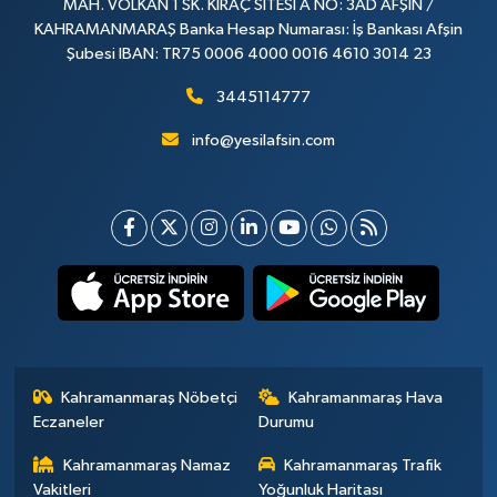
MAH. VOLKAN 1 SK. KIRAÇ SİTESİ A NO: 3AD AFŞİN /
KAHRAMANMARAŞ Banka Hesap Numarası: İş Bankası Afşin
Şubesi IBAN: TR75 0006 4000 0016 4610 3014 23
3445114777
info@yesilafsin.com
Kahramanmaraş Nöbetçi
Kahramanmaraş Hava
Eczaneler
Durumu
Kahramanmaraş Namaz
Kahramanmaraş Trafik
Vakitleri
Yoğunluk Haritası