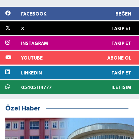
FACEBOOK
BEĞEN
X
TAKIP ET
INSTAGRAM
TAKIP ET
YOUTUBE
ABONE OL
LINKEDIN
TAKIP ET
05405114777
İLETIŞIM
Özel Haber