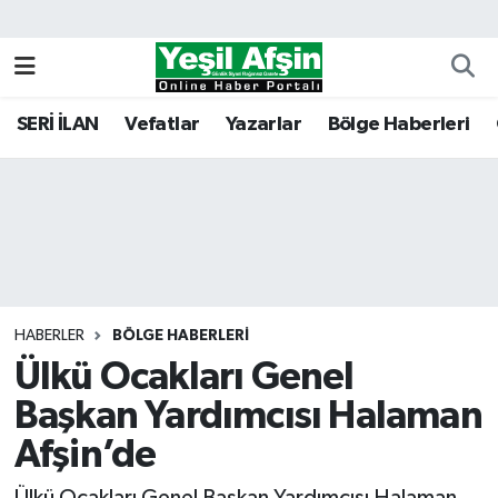
Vefatlar
Kahramanmaraş Nöbetçi Eczaneler
SERİ İLAN
Vefatlar
Yazarlar
Bölge Haberleri
Kahramanmaraş Hava Durumu
Kahramanmaraş Namaz Vakitleri
Kahramanmaraş Trafik Yoğunluk Haritası
Süper Lig Puan Durumu ve Fikstür
HABERLER
BÖLGE HABERLERI
Ülkü Ocakları Genel
Tüm Manşetler
Başkan Yardımcısı Halaman
Son Dakika Haberleri
Afşin’de
Haber Arşivi