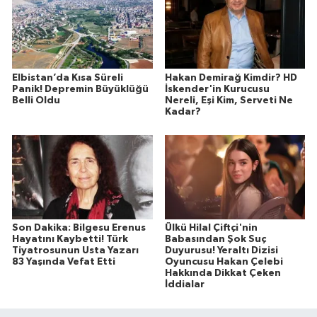
Elbistan’da Kısa Süreli
Hakan Demirağ Kimdir? HD
Panik! Depremin Büyüklüğü
İskender'in Kurucusu
Belli Oldu
Nereli, Eşi Kim, Serveti Ne
Kadar?
Son Dakika: Bilgesu Erenus
Ülkü Hilal Çiftçi'nin
Hayatını Kaybetti! Türk
Babasından Şok Suç
Tiyatrosunun Usta Yazarı
Duyurusu! Yeraltı Dizisi
83 Yaşında Vefat Etti
Oyuncusu Hakan Çelebi
Hakkında Dikkat Çeken
İddialar