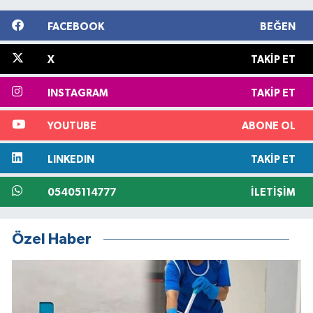
FACEBOOK
BEĞEN
X
TAKIP ET
INSTAGRAM
TAKIP ET
YOUTUBE
ABONE OL
LINKEDIN
TAKIP ET
05405114777
İLETIŞIM
Özel Haber