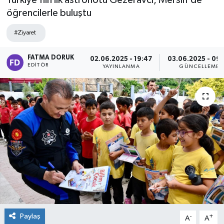
Türkiye'nin ilk astronotu Gezeravcı, Mersin'de
öğrencilerle buluştu
#Ziyaret
FATMA DORUK
02.06.2025 - 19:47
03.06.2025 - 09
EDITÖR
YAYINLANMA
GÜNCELLEME
Paylaş
-
+
A
A