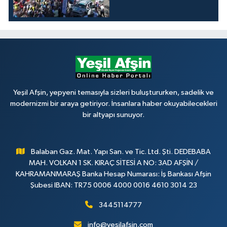
Yeşil Afşin, yepyeni temasıyla sizleri buluştururken, sadelik ve
modernizmi bir araya getiriyor. İnsanlara haber okuyabilecekleri
bir altyapı sunuyor.
Balaban Gaz. Mat. Yapı San. ve Tic. Ltd. Şti. DEDEBABA
MAH. VOLKAN 1 SK. KIRAÇ SİTESİ A NO: 3AD AFŞİN /
KAHRAMANMARAŞ Banka Hesap Numarası: İş Bankası Afşin
Şubesi IBAN: TR75 0006 4000 0016 4610 3014 23
3445114777
info@yesilafsin.com