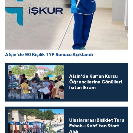
Afşin’de 90 Kişilik TYP Sonucu Açıklandı
Afşin'de Kur’an Kursu
Öğrencilerine Gönülleri
Isıtan İkram
Uluslararası Bisiklet Turu
Eshab-ı Kehf’ten Start
Aldı