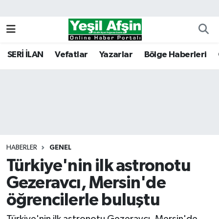
Vefatlar
Kahramanmaraş Nöbetçi Eczaneler
SERİ İLAN
Vefatlar
Yazarlar
Bölge Haberleri
Kahramanmaraş Hava Durumu
Kahramanmaraş Namaz Vakitleri
Kahramanmaraş Trafik Yoğunluk Haritası
Süper Lig Puan Durumu ve Fikstür
HABERLER
GENEL
Türkiye'nin ilk astronotu
Tüm Manşetler
Gezeravcı, Mersin'de
Son Dakika Haberleri
öğrencilerle buluştu
Haber Arşivi