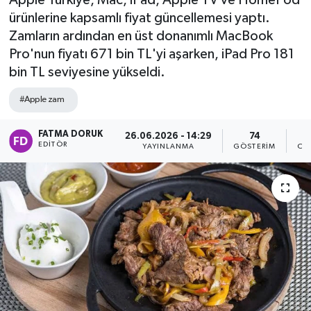
Apple Türkiye, Mac, iPad, Apple TV ve HomePod
ürünlerine kapsamlı fiyat güncellemesi yaptı.
Zamların ardından en üst donanımlı MacBook
Pro'nun fiyatı 671 bin TL'yi aşarken, iPad Pro 181
bin TL seviyesine yükseldi.
#Apple zam
FATMA DORUK
26.06.2026 - 14:29
74
EDITÖR
YAYINLANMA
GÖSTERIM
OK