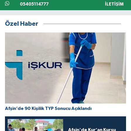
05405114777
İLETIŞIM
Özel Haber
Afşin’de 90 Kişilik TYP Sonucu Açıklandı
Afşin'de Kur’an Kursu