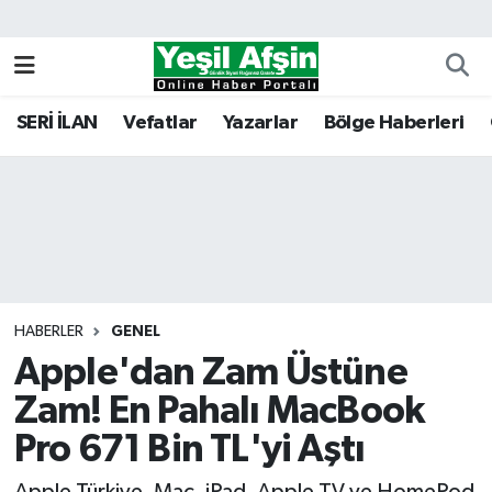
Vefatlar
Kahramanmaraş Nöbetçi Eczaneler
SERİ İLAN
Vefatlar
Yazarlar
Bölge Haberleri
Kahramanmaraş Hava Durumu
Kahramanmaraş Namaz Vakitleri
Kahramanmaraş Trafik Yoğunluk Haritası
Süper Lig Puan Durumu ve Fikstür
HABERLER
GENEL
Apple'dan Zam Üstüne
Tüm Manşetler
Zam! En Pahalı MacBook
Son Dakika Haberleri
Pro 671 Bin TL'yi Aştı
Haber Arşivi