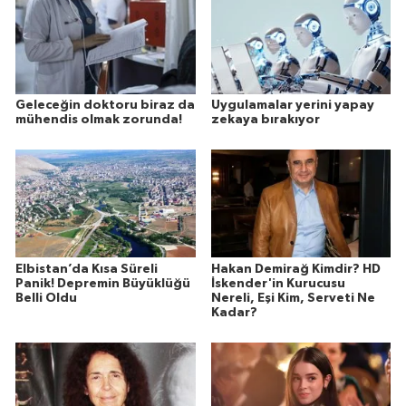
Geleceğin doktoru biraz da
Uygulamalar yerini yapay
mühendis olmak zorunda!
zekaya bırakıyor
Elbistan’da Kısa Süreli
Hakan Demirağ Kimdir? HD
Panik! Depremin Büyüklüğü
İskender'in Kurucusu
Belli Oldu
Nereli, Eşi Kim, Serveti Ne
Kadar?