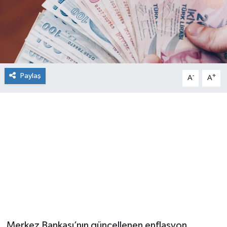
Paylaş
-
+
A
A
Merkez Bankası’nın güncellenen enflasyon