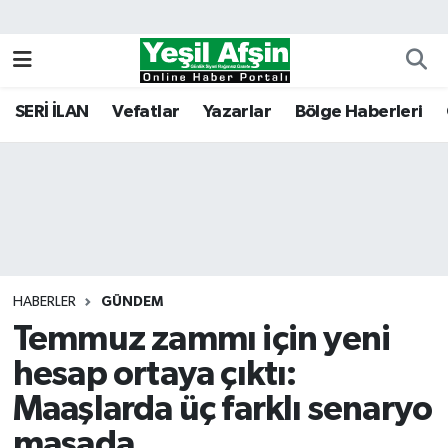
Vefatlar
Kahramanmaraş Nöbetçi Eczaneler
SERİ İLAN
Vefatlar
Yazarlar
Bölge Haberleri
Kahramanmaraş Hava Durumu
Kahramanmaraş Namaz Vakitleri
Kahramanmaraş Trafik Yoğunluk Haritası
Süper Lig Puan Durumu ve Fikstür
HABERLER
GÜNDEM
Temmuz zammı için yeni
Tüm Manşetler
hesap ortaya çıktı:
Son Dakika Haberleri
Maaşlarda üç farklı senaryo
Haber Arşivi
masada