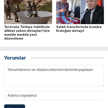
Terörsüz Türkiye teklifinde
Salah transferinde bomba
dikkat çeken detaylar! İşte
Erdoğan detayı!
madde madde yeni
düzenleme
Yorumlar