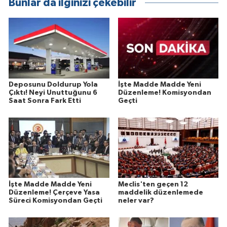
Bunlar da ilginizi çekebilir
Deposunu Doldurup Yola
İşte Madde Madde Yeni
Çıktı! Neyi Unuttuğunu 6
Düzenleme! Komisyondan
Saat Sonra Fark Etti
Geçti
İşte Madde Madde Yeni
Meclis'ten geçen 12
Düzenleme! Çerçeve Yasa
maddelik düzenlemede
Süreci Komisyondan Geçti
neler var?