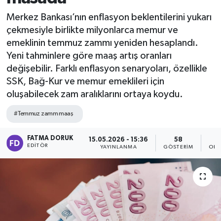
Merkez Bankası’nın enflasyon beklentilerini yukarı
çekmesiyle birlikte milyonlarca memur ve
emeklinin temmuz zammı yeniden hesaplandı.
Yeni tahminlere göre maaş artış oranları
değişebilir. Farklı enflasyon senaryoları, özellikle
SSK, Bağ-Kur ve memur emeklileri için
oluşabilecek zam aralıklarını ortaya koydu.
#Temmuz zamm maaş
FATMA DORUK
15.05.2026 - 15:36
58
EDITÖR
YAYINLANMA
GÖSTERIM
OKU