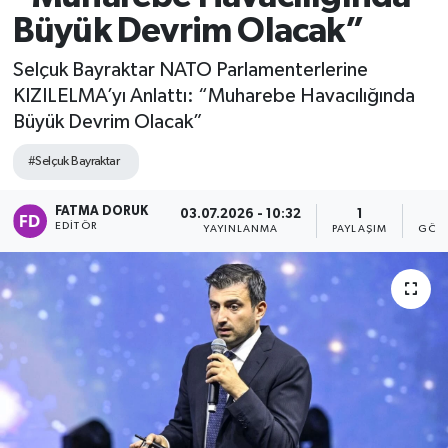
Büyük Devrim Olacak”
Selçuk Bayraktar NATO Parlamenterlerine
KIZILELMA’yı Anlattı: “Muharebe Havacılığında
Büyük Devrim Olacak”
#Selçuk Bayraktar
FATMA DORUK
03.07.2026 - 10:32
1
5
EDITÖR
YAYINLANMA
PAYLAŞIM
GÖST