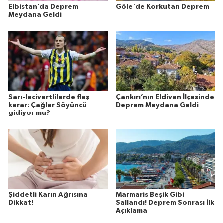
Elbistan’da Deprem
Göle'de Korkutan Deprem
Meydana Geldi
Sarı-lacivertlilerde flaş
Çankırı’nın Eldivan İlçesinde
karar: Çağlar Söyüncü
Deprem Meydana Geldi
gidiyor mu?
Şiddetli Karın Ağrısına
Marmaris Beşik Gibi
Dikkat!
Sallandı! Deprem Sonrası İlk
Açıklama