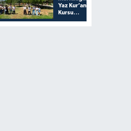
Yaz Kur’an
Kursu
Öğrencilerine
Moral Etkinliği