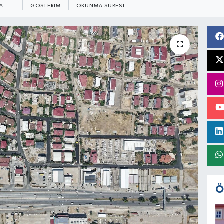
A
GÖSTERIM
OKUNMA SÜRESI
Ö