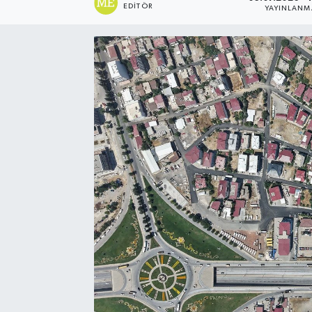
EDITÖR
YAYINLANM