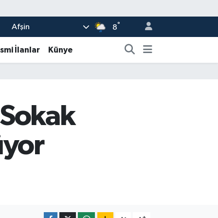
°
Afşin
8
smi İlanlar
Künye
 Sokak
üyor
-
+