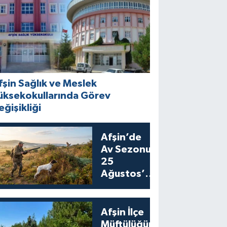
fşin Sağlık ve Meslek
üksekokullarında Görev
eğişikliği
Afşin’de
Av Sezonu
25
Ağustos’ta
Bıldırcın
Avıyla
Açılıyor
Afşin İlçe
Müftülüğünden