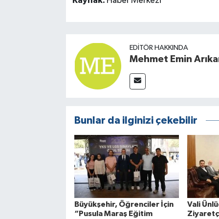
Kaynak:
Haber Merkezi
EDITÖR HAKKINDA
Mehmet Emin Arıka
Bunlar da ilginizi çekebilir
Büyükşehir, Öğrenciler İçin
Vali Ün
“Pusula Maraş Eğitim
Ziyaretçi