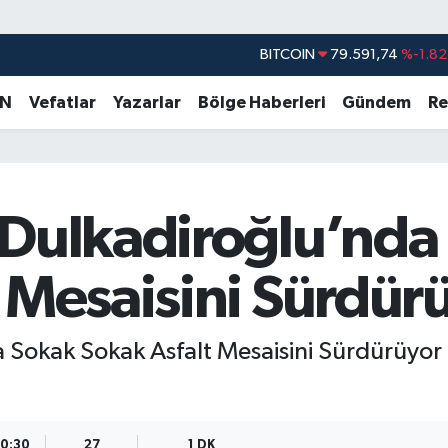
BITCOIN
79.591,74
%-1.82
DOLAR
45,43620
%0.02
EURO
53,38690
%0.19
AN
Vefatlar
Yazarlar
Bölge Haberleri
Gündem
Re
STERLİN
61,60380
%0.18
G.ALTIN
6862,09000
%0.19
BİST100
14.598,00
%0
 Dulkadiroğlu’nda
 Mesaisini Sürdür
 Sokak Sokak Asfalt Mesaisini Sürdürüyor
10:30
27
1 DK