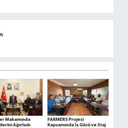
n
lüer Makamında
FARMERS Projesi
lerini Ağırladı
Kapsamında İş Gücü ve Staj