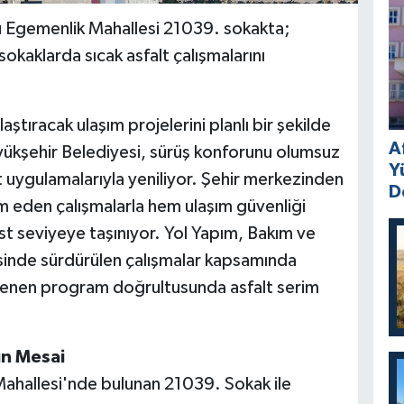
u Egemenlik Mahallesi 21039. sokakta;
kaklarda sıcak asfalt çalışmalarını
ştıracak ulaşım projelerini planlı bir şekilde
A
kşehir Belediyesi, sürüş konforunu olumsuz
Y
t uygulamalarıyla yeniliyor. Şehir merkezinden
D
m eden çalışmalarla hem ulaşım güvenliği
 üst seviyeye taşınıyor. Yol Yapım, Bakım ve
sinde sürdürülen çalışmalar kapsamında
irlenen program doğrultusunda asfalt serim
n Mesai
ahallesi'nde bulunan 21039. Sokak ile