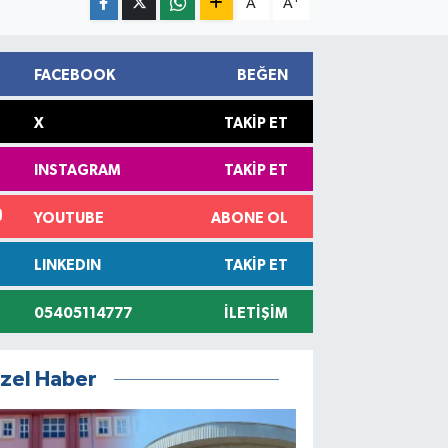
A
A
FACEBOOK
BEĞEN
X
TAKIP ET
INSTAGRAM
TAKIP ET
YOUTUBE
ABONE OL
LINKEDIN
TAKIP ET
05405114777
İLETIŞIM
zel Haber