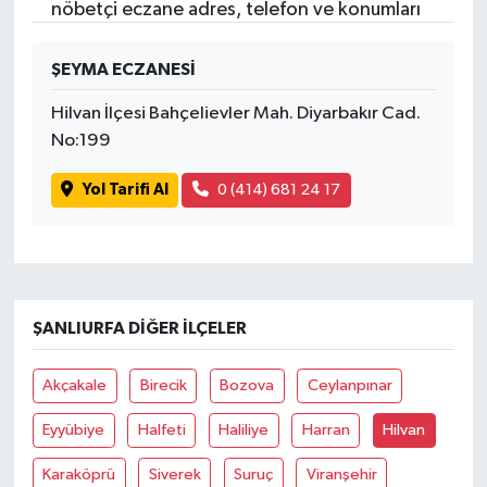
nöbetçi eczane adres, telefon ve konumları
ŞEYMA ECZANESİ
Hilvan İlçesi Bahçelievler Mah. Diyarbakır Cad.
No:199
Yol Tarifi Al
0 (414) 681 24 17
ŞANLIURFA DIĞER İLÇELER
Akçakale
Birecik
Bozova
Ceylanpınar
Eyyübiye
Halfeti
Haliliye
Harran
Hilvan
Karaköprü
Siverek
Suruç
Viranşehir