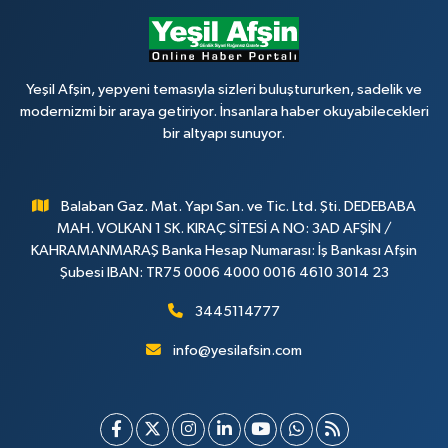
Yeşil Afşin, yepyeni temasıyla sizleri buluştururken, sadelik ve
modernizmi bir araya getiriyor. İnsanlara haber okuyabilecekleri
bir altyapı sunuyor.
Balaban Gaz. Mat. Yapı San. ve Tic. Ltd. Şti. DEDEBABA
MAH. VOLKAN 1 SK. KIRAÇ SİTESİ A NO: 3AD AFŞİN /
KAHRAMANMARAŞ Banka Hesap Numarası: İş Bankası Afşin
Şubesi IBAN: TR75 0006 4000 0016 4610 3014 23
3445114777
info@yesilafsin.com