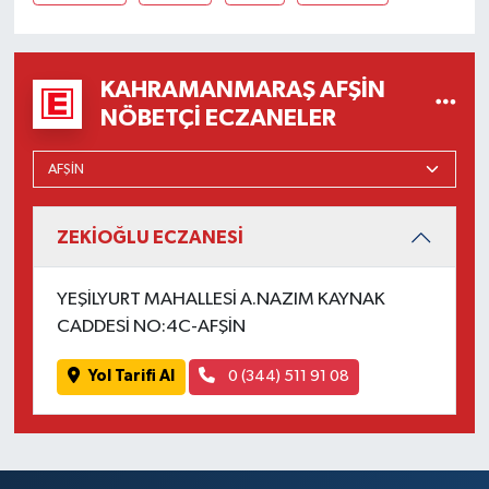
KAHRAMANMARAŞ AFŞIN
NÖBETÇI ECZANELER
ZEKİOĞLU ECZANESİ
YEŞİLYURT MAHALLESİ A.NAZIM KAYNAK
CADDESİ NO:4C-AFŞİN
Yol Tarifi Al
0 (344) 511 91 08