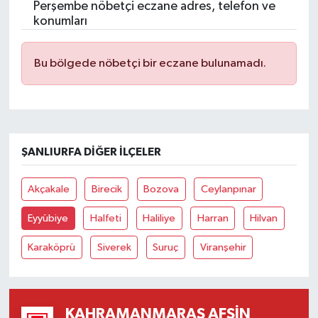
Perşembe nöbetçi eczane adres, telefon ve
konumları
Bu bölgede nöbetçi bir eczane bulunamadı.
ŞANLIURFA DIĞER İLÇELER
Akçakale
Birecik
Bozova
Ceylanpınar
Eyyübiye
Halfeti
Haliliye
Harran
Hilvan
Karaköprü
Siverek
Suruç
Viranşehir
KAHRAMANMARAŞ AFŞIN