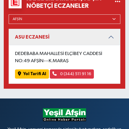
NÖBETÇI ECZANELER
ASU ECZANESİ
DEDEBABA MAHALLESİ ELÇİBEY CADDESİ
NO:49 AFŞİN---K.MARAŞ
Yol Tarifi Al
0 (344) 511 91 16