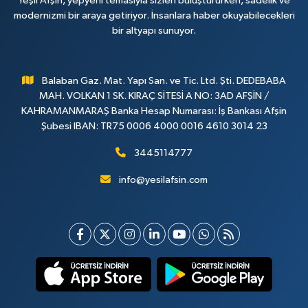
Yeşil Afşin, yepyeni temasıyla sizleri buluştururken, sadelik ve
modernizmi bir araya getiriyor. İnsanlara haber okuyabilecekleri
bir altyapı sunuyor.
Balaban Gaz. Mat. Yapı San. ve Tic. Ltd. Şti. DEDEBABA
MAH. VOLKAN 1 SK. KIRAÇ SİTESİ A NO: 3AD AFŞİN /
KAHRAMANMARAŞ Banka Hesap Numarası: İş Bankası Afşin
Şubesi IBAN: TR75 0006 4000 0016 4610 3014 23
3445114777
info@yesilafsin.com