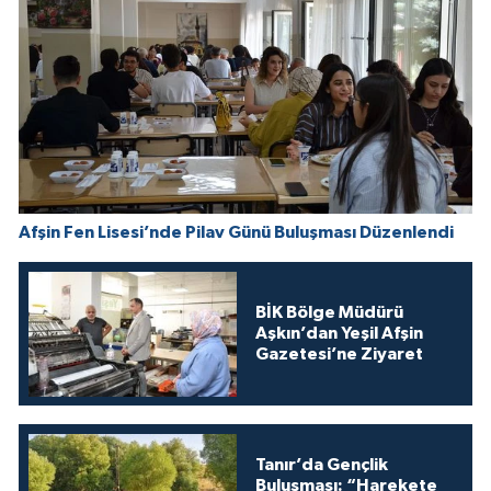
Afşin Fen Lisesi’nde Pilav Günü Buluşması Düzenlendi
BİK Bölge Müdürü
Aşkın’dan Yeşil Afşin
Gazetesi’ne Ziyaret
Tanır’da Gençlik
Buluşması: “Harekete