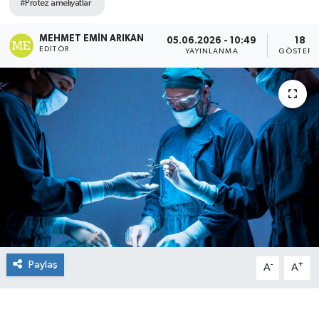
#Protez ameliyatlar
MEHMET EMIN ARIKAN
05.06.2026 - 10:49
18
EDITÖR
YAYINLANMA
GÖSTERI
Paylaş
-
+
A
A