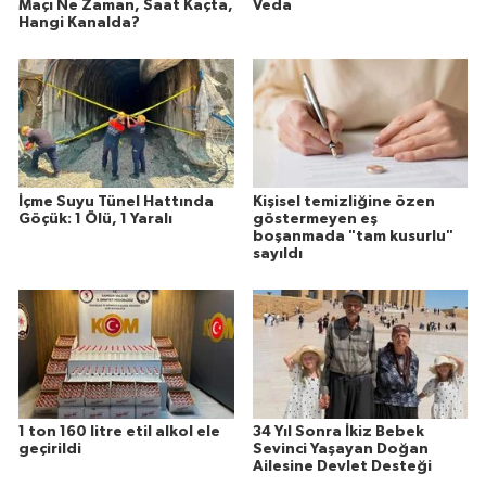
Maçı Ne Zaman, Saat Kaçta,
Veda
Hangi Kanalda?
İçme Suyu Tünel Hattında
Kişisel temizliğine özen
Göçük: 1 Ölü, 1 Yaralı
göstermeyen eş
boşanmada "tam kusurlu"
sayıldı
1 ton 160 litre etil alkol ele
34 Yıl Sonra İkiz Bebek
geçirildi
Sevinci Yaşayan Doğan
Ailesine Devlet Desteği