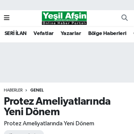
Vefatlar
Kahramanmaraş Nöbetçi Eczaneler
SERİ İLAN
Vefatlar
Yazarlar
Bölge Haberleri
Kahramanmaraş Hava Durumu
Kahramanmaraş Namaz Vakitleri
Kahramanmaraş Trafik Yoğunluk Haritası
Süper Lig Puan Durumu ve Fikstür
HABERLER
GENEL
Protez Ameliyatlarında
Tüm Manşetler
Yeni Dönem
Son Dakika Haberleri
Protez Ameliyatlarında Yeni Dönem
Haber Arşivi