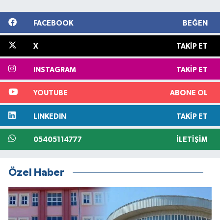
FACEBOOK
BEĞEN
X
TAKIP ET
INSTAGRAM
TAKIP ET
YOUTUBE
ABONE OL
LINKEDIN
TAKIP ET
05405114777
İLETIŞIM
Özel Haber