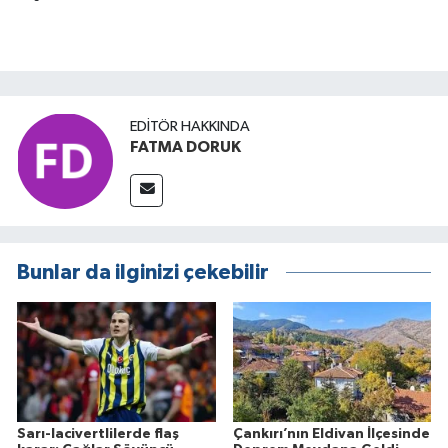
EDITÖR HAKKINDA
FATMA DORUK
Bunlar da ilginizi çekebilir
Sarı-lacivertlilerde flaş
Çankırı’nın Eldivan İlçesinde