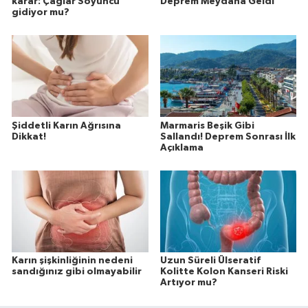
karar: Çağlar Söyüncü
Deprem Meydana Geldi
gidiyor mu?
Şiddetli Karın Ağrısına
Marmaris Beşik Gibi
Dikkat!
Sallandı! Deprem Sonrası İlk
Açıklama
Karın şişkinliğinin nedeni
Uzun Süreli Ülseratif
sandığınız gibi olmayabilir
Kolitte Kolon Kanseri Riski
Artıyor mu?