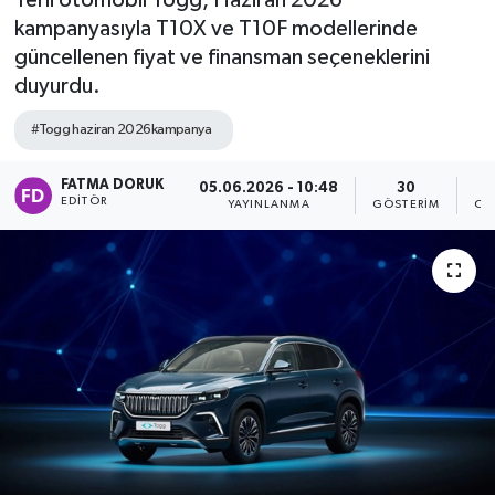
Yerli otomobil Togg, Haziran 2026
kampanyasıyla T10X ve T10F modellerinde
güncellenen fiyat ve finansman seçeneklerini
duyurdu.
#Togg haziran 2026kampanya
FATMA DORUK
05.06.2026 - 10:48
30
EDITÖR
YAYINLANMA
GÖSTERIM
OK