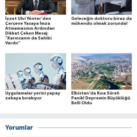
İzzet Ulvi Yönter'den
Geleceğin doktoru biraz da
Çerçeve Yasaya İmza
mühendis olmak zorunda!
Atmamasının Ardından
Dikkat Çeken Mesaj:
"Karıncanın da Sahibi
Vardır"
Uygulamalar yerini yapay
Elbistan’da Kısa Süreli
zekaya bırakıyor
Panik! Depremin Büyüklüğü
Belli Oldu
Yorumlar