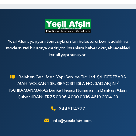
Yeşil Afşin, yepyeni temasıyla sizleri buluştururken, sadelik ve
modernizmi bir araya getiriyor. İnsanlara haber okuyabilecekleri
bir altyapı sunuyor.
Balaban Gaz. Mat. Yapı San. ve Tic. Ltd. Şti. DEDEBABA
MAH. VOLKAN 1 SK. KIRAÇ SİTESİ A NO: 3AD AFŞİN /
KAHRAMANMARAŞ Banka Hesap Numarası: İş Bankası Afşin
Şubesi IBAN: TR75 0006 4000 0016 4610 3014 23
3445114777
info@yesilafsin.com