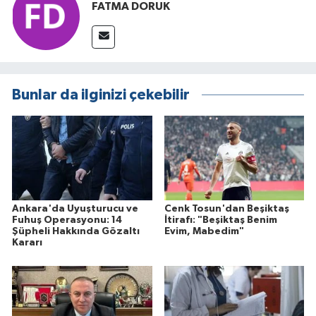
FATMA DORUK
Bunlar da ilginizi çekebilir
Ankara'da Uyuşturucu ve
Cenk Tosun'dan Beşiktaş
Fuhuş Operasyonu: 14
İtirafı: "Beşiktaş Benim
Şüpheli Hakkında Gözaltı
Evim, Mabedim"
Kararı