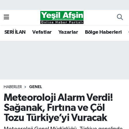
Vefatlar
Kahramanmaraş Nöbetçi Eczaneler
SERİ İLAN
Vefatlar
Yazarlar
Bölge Haberleri
Kahramanmaraş Hava Durumu
Kahramanmaraş Namaz Vakitleri
Kahramanmaraş Trafik Yoğunluk Haritası
Süper Lig Puan Durumu ve Fikstür
HABERLER
GENEL
Meteoroloji Alarm Verdi!
Tüm Manşetler
Sağanak, Fırtına ve Çöl
Son Dakika Haberleri
Tozu Türkiye’yi Vuracak
Haber Arşivi