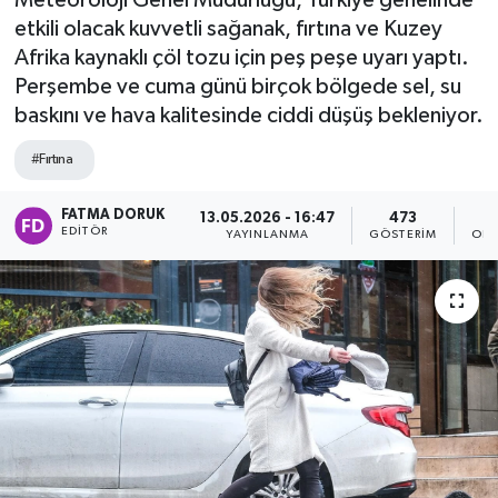
Meteoroloji Genel Müdürlüğü, Türkiye genelinde
etkili olacak kuvvetli sağanak, fırtına ve Kuzey
Afrika kaynaklı çöl tozu için peş peşe uyarı yaptı.
Perşembe ve cuma günü birçok bölgede sel, su
baskını ve hava kalitesinde ciddi düşüş bekleniyor.
#Fırtına
FATMA DORUK
13.05.2026 - 16:47
473
EDITÖR
YAYINLANMA
GÖSTERIM
OKU