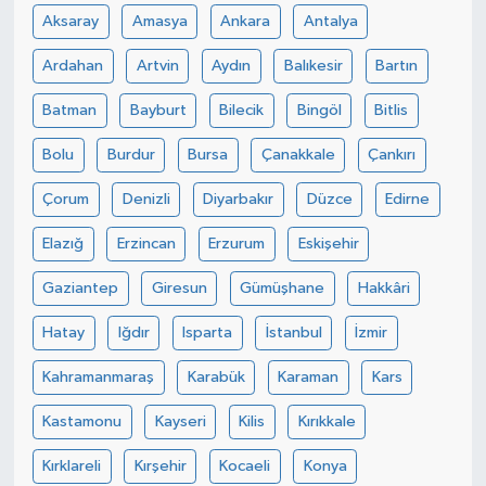
Aksaray
Amasya
Ankara
Antalya
Ardahan
Artvin
Aydın
Balıkesir
Bartın
Batman
Bayburt
Bilecik
Bingöl
Bitlis
Bolu
Burdur
Bursa
Çanakkale
Çankırı
Çorum
Denizli
Diyarbakır
Düzce
Edirne
Elazığ
Erzincan
Erzurum
Eskişehir
Gaziantep
Giresun
Gümüşhane
Hakkâri
Hatay
Iğdır
Isparta
İstanbul
İzmir
Kahramanmaraş
Karabük
Karaman
Kars
Kastamonu
Kayseri
Kilis
Kırıkkale
Kırklareli
Kırşehir
Kocaeli
Konya