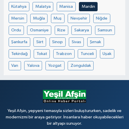
Kütahya
Malatya
Manisa
Mardin
Mersin
Muğla
Muş
Nevşehir
Niğde
Ordu
Osmaniye
Rize
Sakarya
Samsun
Şanlıurfa
Siirt
Sinop
Sivas
Şırnak
Tekirdağ
Tokat
Trabzon
Tunceli
Uşak
Van
Yalova
Yozgat
Zonguldak
Yeşil Afşin, yepyeni temasıyla sizleri buluştururken, sadelik ve
modernizmi bir araya getiriyor. İnsanlara haber okuyabilecekleri
bir altyapı sunuyor.