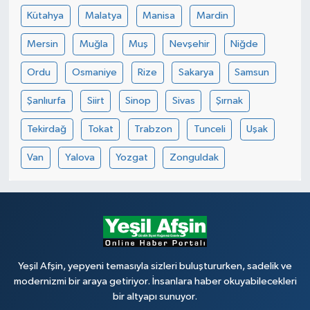
Kütahya
Malatya
Manisa
Mardin
Mersin
Muğla
Muş
Nevşehir
Niğde
Ordu
Osmaniye
Rize
Sakarya
Samsun
Şanlıurfa
Siirt
Sinop
Sivas
Şırnak
Tekirdağ
Tokat
Trabzon
Tunceli
Uşak
Van
Yalova
Yozgat
Zonguldak
Yeşil Afşin, yepyeni temasıyla sizleri buluştururken, sadelik ve
modernizmi bir araya getiriyor. İnsanlara haber okuyabilecekleri
bir altyapı sunuyor.