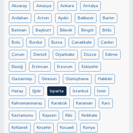
Aksaray
Amasya
Ankara
Antalya
Ardahan
Artvin
Aydın
Balıkesir
Bartın
Batman
Bayburt
Bilecik
Bingöl
Bitlis
Bolu
Burdur
Bursa
Çanakkale
Çankırı
Çorum
Denizli
Diyarbakır
Düzce
Edirne
Elazığ
Erzincan
Erzurum
Eskişehir
Gaziantep
Giresun
Gümüşhane
Hakkâri
Hatay
Iğdır
Isparta
İstanbul
İzmir
Kahramanmaraş
Karabük
Karaman
Kars
Kastamonu
Kayseri
Kilis
Kırıkkale
Kırklareli
Kırşehir
Kocaeli
Konya