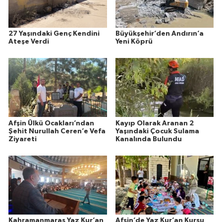
27 Yaşındaki Genç Kendini
Büyükşehir’den Andırın’a
Ateşe Verdi
Yeni Köprü
Afşin Ülkü Ocakları’ndan
Kayıp Olarak Aranan 2
Şehit Nurullah Ceren’e Vefa
Yaşındaki Çocuk Sulama
Ziyareti
Kanalında Bulundu
Kahramanmaraş Yaz Kur’an
Afşin’de Yaz Kur’an Kursu