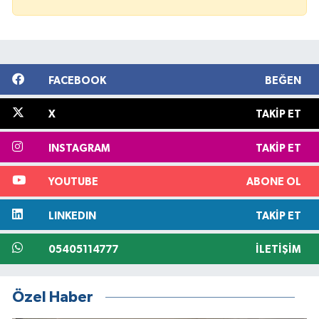
FACEBOOK
BEĞEN
X
TAKIP ET
INSTAGRAM
TAKIP ET
YOUTUBE
ABONE OL
LINKEDIN
TAKIP ET
05405114777
İLETIŞIM
Özel Haber