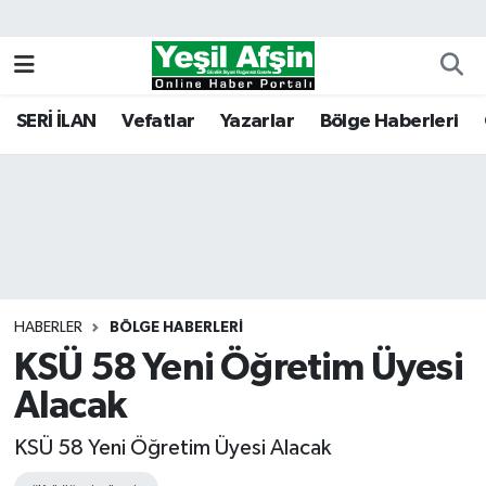
Vefatlar
Kahramanmaraş Nöbetçi Eczaneler
SERİ İLAN
Vefatlar
Yazarlar
Bölge Haberleri
Kahramanmaraş Hava Durumu
Kahramanmaraş Namaz Vakitleri
Kahramanmaraş Trafik Yoğunluk Haritası
Süper Lig Puan Durumu ve Fikstür
HABERLER
BÖLGE HABERLERI
KSÜ 58 Yeni Öğretim Üyesi
Tüm Manşetler
Alacak
Son Dakika Haberleri
KSÜ 58 Yeni Öğretim Üyesi Alacak
Haber Arşivi