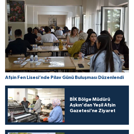
Afşin Fen Lisesi’nde Pilav Günü Buluşması Düzenlendi
BİK Bölge Müdürü
Aşkın’dan Yeşil Afşin
Gazetesi’ne Ziyaret