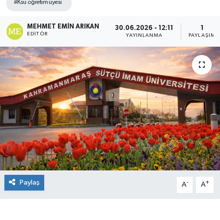
#Ksü öğretim üyesi
MEHMET EMIN ARIKAN
30.06.2026 - 12:11
1
EDITÖR
YAYINLANMA
PAYLAŞIM
Paylaş
-
+
A
A