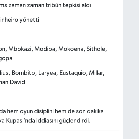
ams zaman zaman tribün tepkisi aldı
inheiro yönetti
on, Mbokazi, Modiba, Mokoena, Sithole,
kgopa
us, Bombito, Laryea, Eustaquio, Millar,
than David
da hem oyun disiplini hem de son dakika
a Kupası’nda iddiasını güçlendirdi.