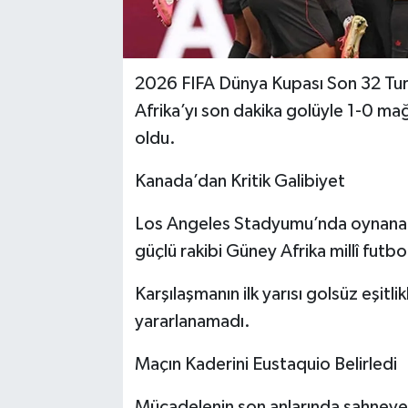
2026 FIFA Dünya Kupası Son 32 Tu
Afrika’yı son dakika golüyle 1-0 mağ
oldu.
Kanada’dan Kritik Galibiyet
Los Angeles Stadyumu’nda oynanan 
güçlü rakibi Güney Afrika millî futbol
Karşılaşmanın ilk yarısı golsüz eşit
yararlanamadı.
Maçın Kaderini Eustaquio Belirledi
Mücadelenin son anlarında sahneye