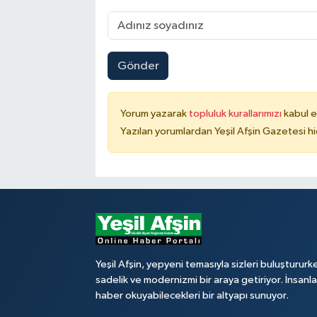
Gönder
Yorum yazarak
topluluk kurallarımızı
kabul e
Yazılan yorumlardan Yeşil Afşin Gazetesi hi
Yeşil Afşin, yepyeni temasıyla sizleri buluştururk
sadelik ve modernizmi bir araya getiriyor. İnsanl
haber okuyabilecekleri bir altyapı sunuyor.