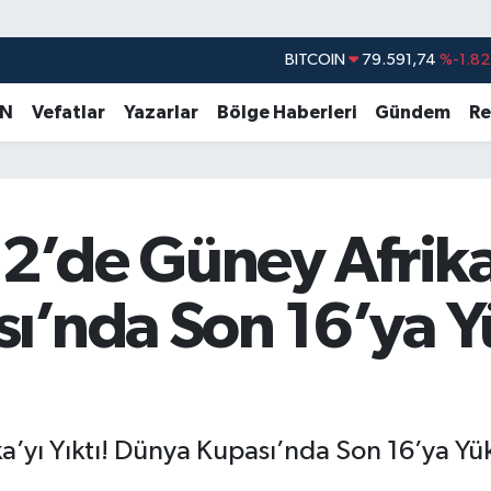
BITCOIN
79.591,74
%-1.82
DOLAR
45,43620
%0.02
AN
Vefatlar
Yazarlar
Bölge Haberleri
Gündem
Re
EURO
53,38690
%0.19
STERLİN
61,60380
%0.18
G.ALTIN
6862,09000
%0.19
’de Güney Afrika’y
BİST100
14.598,00
%0
’nda Son 16’ya Yü
yı Yıktı! Dünya Kupası’nda Son 16’ya Yük