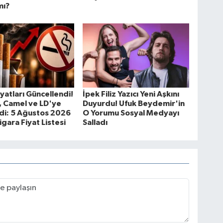
mı?
iyatları Güncellendi!
İpek Filiz Yazıcı Yeni Aşkını
, Camel ve LD'ye
Duyurdu! Ufuk Beydemir'in
di: 5 Ağustos 2026
O Yorumu Sosyal Medyayı
igara Fiyat Listesi
Salladı