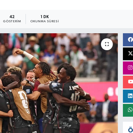
42
1 DK
GÖSTERIM
OKUNMA SÜRESI
Ö