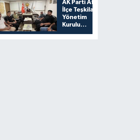
AK Parti Afşin
İlçe Teşkilatı
Yönetim
Kurulu
Toplantısını
Gerçekleştirdi