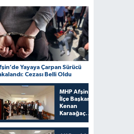
fşin’de Yayaya Çarpan Sürücü
akalandı: Cezası Belli Oldu
MHP Afşin
İlçe Başkanı
Kenan
Karaağaç
Mazbatasını
Aldı