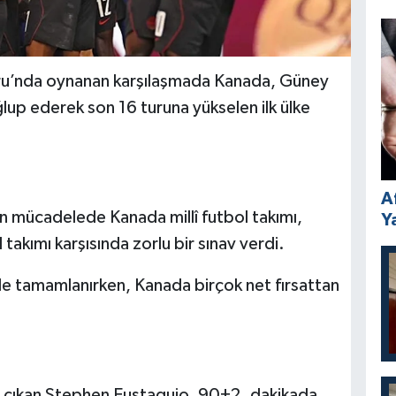
ru’nda oynanan karşılaşmada Kanada, Güney
lup ederek son 16 turuna yükselen ilk ülke
A
mücadelede Kanada millî futbol takımı,
Y
 takımı karşısında zorlu bir sınav verdi.
likle tamamlanırken, Kanada birçok net fırsattan
 çıkan Stephen Eustaquio, 90+2. dakikada