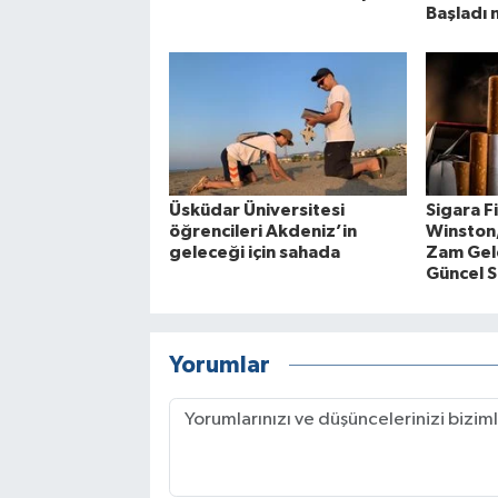
Başladı 
Üsküdar Üniversitesi
Sigara F
öğrencileri Akdeniz’in
Winston
geleceği için sahada
Zam Gel
Güncel S
Yorumlar