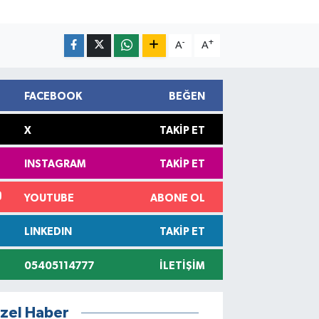
-
+
A
A
FACEBOOK
BEĞEN
X
TAKIP ET
INSTAGRAM
TAKIP ET
YOUTUBE
ABONE OL
LINKEDIN
TAKIP ET
05405114777
İLETIŞIM
zel Haber