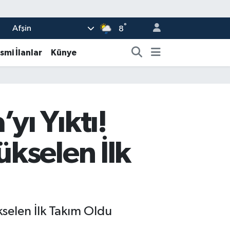
°
Afşin
8
smi İlanlar
Künye
ı Yıktı!
kselen İlk
selen İlk Takım Oldu