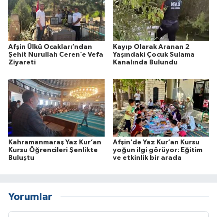
Afşin Ülkü Ocakları’ndan
Kayıp Olarak Aranan 2
Şehit Nurullah Ceren’e Vefa
Yaşındaki Çocuk Sulama
Ziyareti
Kanalında Bulundu
Kahramanmaraş Yaz Kur’an
Afşin’de Yaz Kur’an Kursu
Kursu Öğrencileri Şenlikte
yoğun ilgi görüyor: Eğitim
Buluştu
ve etkinlik bir arada
Yorumlar