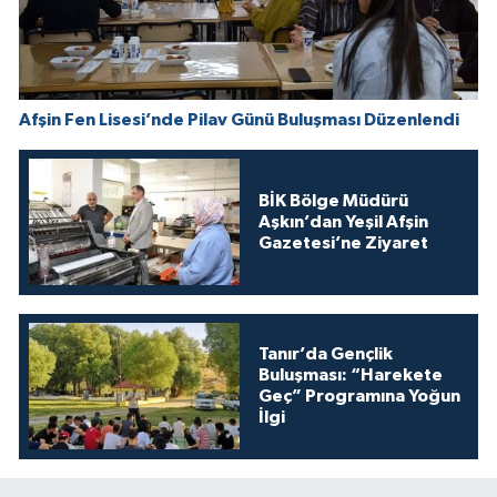
Afşin Fen Lisesi’nde Pilav Günü Buluşması Düzenlendi
BİK Bölge Müdürü
Aşkın’dan Yeşil Afşin
Gazetesi’ne Ziyaret
Tanır’da Gençlik
Buluşması: “Harekete
Geç” Programına Yoğun
İlgi