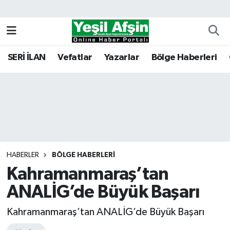
Vefatlar
Kahramanmaraş Nöbetçi Eczaneler
SERİ İLAN
Vefatlar
Yazarlar
Bölge Haberleri
Kahramanmaraş Hava Durumu
Kahramanmaraş Namaz Vakitleri
Kahramanmaraş Trafik Yoğunluk Haritası
Süper Lig Puan Durumu ve Fikstür
HABERLER
BÖLGE HABERLERI
Kahramanmaraş’tan
Tüm Manşetler
ANALİG’de Büyük Başarı
Son Dakika Haberleri
Kahramanmaraş’tan ANALİG’de Büyük Başarı
Haber Arşivi