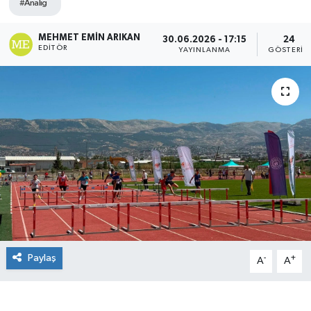
#Analig
MEHMET EMIN ARIKAN
30.06.2026 - 17:15
24
EDITÖR
YAYINLANMA
GÖSTERIM
Paylaş
-
+
A
A