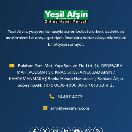
Yeşil Afşin, yepyeni temasıyla sizleri buluştururken, sadelik ve
modernizmi bir araya getiriyor. İnsanlara haber okuyabilecekleri
bir altyapı sunuyor.
Balaban Gaz. Mat. Yapı San. ve Tic. Ltd. Şti. DEDEBABA
MAH. VOLKAN 1 SK. KIRAÇ SİTESİ A NO: 3AD AFŞİN /
KAHRAMANMARAŞ Banka Hesap Numarası: İş Bankası Afşin
Şubesi IBAN: TR75 0006 4000 0016 4610 3014 23
3445114777
info@yesilafsin.com