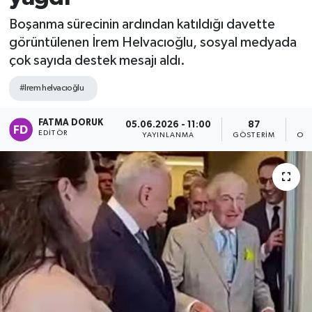
Boşanma sürecinin ardından katıldığı davette
görüntülenen İrem Helvacıoğlu, sosyal medyada
çok sayıda destek mesajı aldı.
#Irem helvacıoğlu
FATMA DORUK
05.06.2026 - 11:00
87
EDITÖR
YAYINLANMA
GÖSTERIM
OK