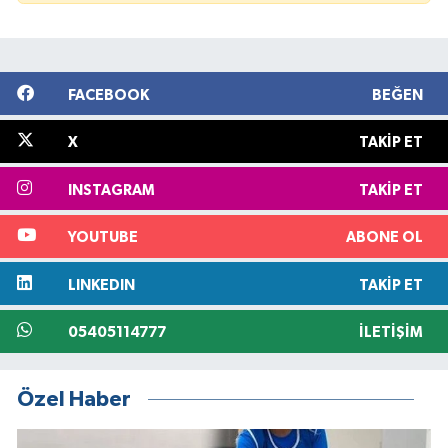
FACEBOOK
BEĞEN
X
TAKIP ET
INSTAGRAM
TAKIP ET
YOUTUBE
ABONE OL
LINKEDIN
TAKIP ET
05405114777
İLETIŞIM
Özel Haber