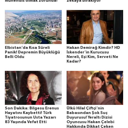
mühendis olmak zorunda!
zekaya bırakıyor
Elbistan’da Kısa Süreli
Hakan Demirağ Kimdir? HD
Panik! Depremin Büyüklüğü
İskender'in Kurucusu
Belli Oldu
Nereli, Eşi Kim, Serveti Ne
Kadar?
Son Dakika: Bilgesu Erenus
Ülkü Hilal Çiftçi'nin
Hayatını Kaybetti! Türk
Babasından Şok Suç
Tiyatrosunun Usta Yazarı
Duyurusu! Yeraltı Dizisi
83 Yaşında Vefat Etti
Oyuncusu Hakan Çelebi
Hakkında Dikkat Çeken