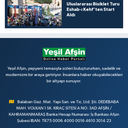
Uluslararası Bisiklet Turu
Eshab-ı Kehf’ten Start
Aldı
Yeşil Afşin, yepyeni temasıyla sizleri buluştururken, sadelik ve
modernizmi bir araya getiriyor. İnsanlara haber okuyabilecekleri
bir altyapı sunuyor.
Balaban Gaz. Mat. Yapı San. ve Tic. Ltd. Şti. DEDEBABA
MAH. VOLKAN 1 SK. KIRAÇ SİTESİ A NO: 3AD AFŞİN /
KAHRAMANMARAŞ Banka Hesap Numarası: İş Bankası Afşin
Şubesi IBAN: TR75 0006 4000 0016 4610 3014 23