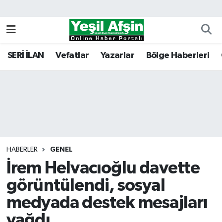
Vefatlar
Kahramanmaraş Nöbetçi Eczaneler
SERİ İLAN
Vefatlar
Yazarlar
Bölge Haberleri
Kahramanmaraş Hava Durumu
Kahramanmaraş Namaz Vakitleri
Kahramanmaraş Trafik Yoğunluk Haritası
Süper Lig Puan Durumu ve Fikstür
HABERLER
GENEL
İrem Helvacıoğlu davette
Tüm Manşetler
görüntülendi, sosyal
Son Dakika Haberleri
medyada destek mesajları
Haber Arşivi
yağdı