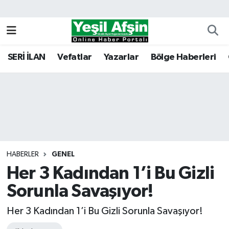
Vefatlar
Kahramanmaraş Nöbetçi Eczaneler
SERİ İLAN
Vefatlar
Yazarlar
Bölge Haberleri
Kahramanmaraş Hava Durumu
Kahramanmaraş Namaz Vakitleri
Kahramanmaraş Trafik Yoğunluk Haritası
Süper Lig Puan Durumu ve Fikstür
HABERLER
GENEL
Her 3 Kadından 1’i Bu Gizli
Tüm Manşetler
Sorunla Savaşıyor!
Son Dakika Haberleri
Her 3 Kadından 1’i Bu Gizli Sorunla Savaşıyor!
Haber Arşivi