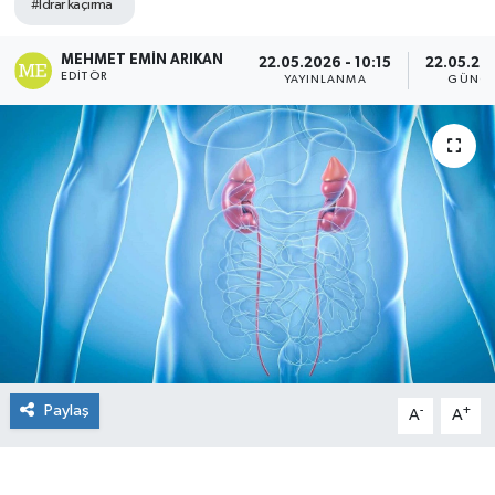
#Idrar kaçırma
MEHMET EMIN ARIKAN
22.05.2026 - 10:15
22.05.202
EDITÖR
YAYINLANMA
GÜNCE
Paylaş
-
+
A
A