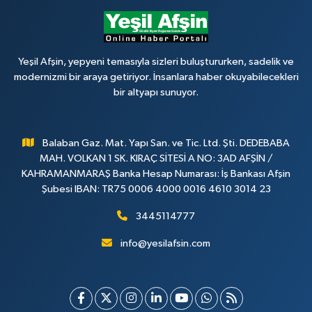
Yeşil Afşin, yepyeni temasıyla sizleri buluştururken, sadelik ve
modernizmi bir araya getiriyor. İnsanlara haber okuyabilecekleri
bir altyapı sunuyor.
Balaban Gaz. Mat. Yapı San. ve Tic. Ltd. Şti. DEDEBABA
MAH. VOLKAN 1 SK. KIRAÇ SİTESİ A NO: 3AD AFŞİN /
KAHRAMANMARAŞ Banka Hesap Numarası: İş Bankası Afşin
Şubesi IBAN: TR75 0006 4000 0016 4610 3014 23
3445114777
info@yesilafsin.com