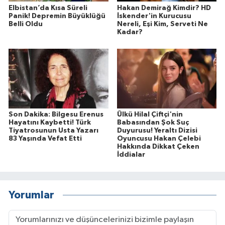
Elbistan’da Kısa Süreli
Hakan Demirağ Kimdir? HD
Panik! Depremin Büyüklüğü
İskender'in Kurucusu
Belli Oldu
Nereli, Eşi Kim, Serveti Ne
Kadar?
Son Dakika: Bilgesu Erenus
Ülkü Hilal Çiftçi'nin
Hayatını Kaybetti! Türk
Babasından Şok Suç
Tiyatrosunun Usta Yazarı
Duyurusu! Yeraltı Dizisi
83 Yaşında Vefat Etti
Oyuncusu Hakan Çelebi
Hakkında Dikkat Çeken
İddialar
Yorumlar