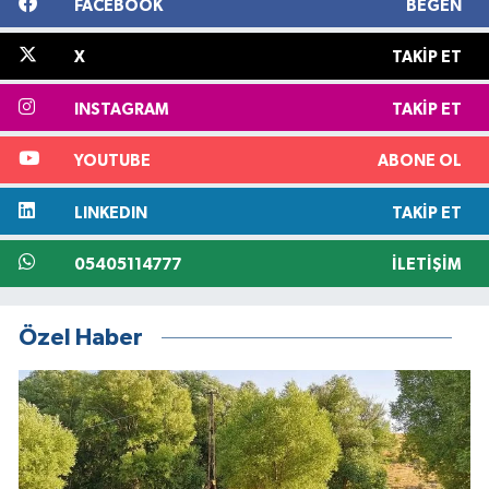
FACEBOOK
BEĞEN
X
TAKIP ET
INSTAGRAM
TAKIP ET
YOUTUBE
ABONE OL
LINKEDIN
TAKIP ET
05405114777
İLETIŞIM
Özel Haber