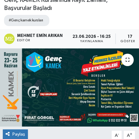
Genç KAMEK Kurslarında Kayıt Zamanı;
Başvurular Başladı
#Genç kamek kursları
MEHMET EMIN ARIKAN
23.06.2026 - 16:25
17
EDITÖR
YAYINLANMA
GÖSTERI
Paylaş
-
+
A
A