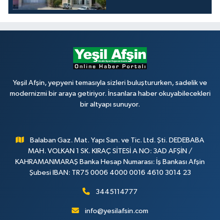
Yeşil Afşin, yepyeni temasıyla sizleri buluştururken, sadelik ve
modernizmi bir araya getiriyor. İnsanlara haber okuyabilecekleri
bir altyapı sunuyor.
Balaban Gaz. Mat. Yapı San. ve Tic. Ltd. Şti. DEDEBABA
MAH. VOLKAN 1 SK. KIRAÇ SİTESİ A NO: 3AD AFŞİN /
KAHRAMANMARAŞ Banka Hesap Numarası: İş Bankası Afşin
Şubesi IBAN: TR75 0006 4000 0016 4610 3014 23
3445114777
info@yesilafsin.com