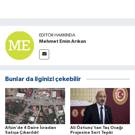
EDITÖR HAKKINDA
Mehmet Emin Arıkan
Bunlar da ilginizi çekebilir
Afşin’de 4 Daire İcradan
Ali Öztunç’tan Taş Ocağı
Satışa Çıkarıldı!
Projesine Sert Tepki