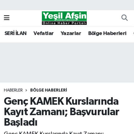
Vefatlar
Kahramanmaraş Nöbetçi Eczaneler
SERİ İLAN
Vefatlar
Yazarlar
Bölge Haberleri
Kahramanmaraş Hava Durumu
Kahramanmaraş Namaz Vakitleri
Kahramanmaraş Trafik Yoğunluk Haritası
Süper Lig Puan Durumu ve Fikstür
HABERLER
BÖLGE HABERLERI
Genç KAMEK Kurslarında
Tüm Manşetler
Kayıt Zamanı; Başvurular
Son Dakika Haberleri
Başladı
Haber Arşivi