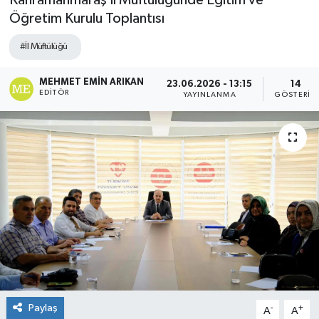
Kahramanmaraş İl Müftülüğünde Eğitim ve
Öğretim Kurulu Toplantısı
#İl Müftülüğü
MEHMET EMIN ARIKAN
23.06.2026 - 13:15
14
EDITÖR
YAYINLANMA
GÖSTERIM
Paylaş
-
+
A
A