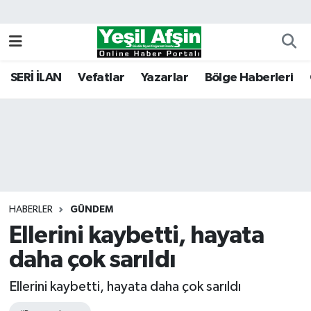
Vefatlar
Kahramanmaraş Nöbetçi Eczaneler
SERİ İLAN
Vefatlar
Yazarlar
Bölge Haberleri
Kahramanmaraş Hava Durumu
Kahramanmaraş Namaz Vakitleri
Kahramanmaraş Trafik Yoğunluk Haritası
Süper Lig Puan Durumu ve Fikstür
HABERLER
GÜNDEM
Ellerini kaybetti, hayata
Tüm Manşetler
daha çok sarıldı
Son Dakika Haberleri
Ellerini kaybetti, hayata daha çok sarıldı
Haber Arşivi