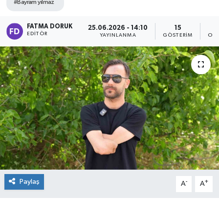
#Bayram yılmaz
FATMA DORUK
25.06.2026 - 14:10
15
EDITÖR
YAYINLANMA
GÖSTERIM
OKU
Paylaş
-
+
A
A