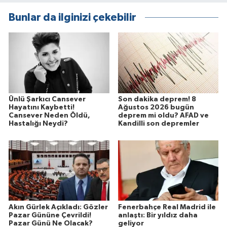
Bunlar da ilginizi çekebilir
Ünlü Şarkıcı Cansever
Son dakika deprem! 8
Hayatını Kaybetti!
Ağustos 2026 bugün
Cansever Neden Öldü,
deprem mi oldu? AFAD ve
Hastalığı Neydi?
Kandilli son depremler
Akın Gürlek Açıkladı: Gözler
Fenerbahçe Real Madrid ile
Pazar Gününe Çevrildi!
anlaştı: Bir yıldız daha
Pazar Günü Ne Olacak?
geliyor