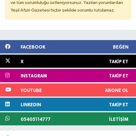
ve tüm sorumluluğu üstleniyorsunuz. Yazılan yorumlardan
Yeşil Afşin Gazetesi hiçbir şekilde sorumlu tutulamaz.
FACEBOOK
BEĞEN
X
TAKIP ET
INSTAGRAM
TAKIP ET
YOUTUBE
ABONE OL
LINKEDIN
TAKIP ET
05405114777
İLETIŞIM