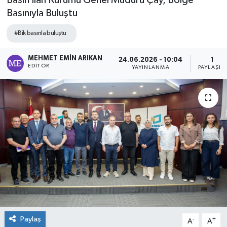
Basın İlan Kurumu Genel Müdürü Çay, Bölge
Basınıyla Buluştu
#Bik basınla buluştu
MEHMET EMIN ARIKAN
24.06.2026 - 10:04
1
EDITÖR
YAYINLANMA
PAYLAŞIM
Paylaş
-
+
A
A