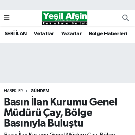
Vefatlar
Kahramanmaraş Nöbetçi Eczaneler
SERİ İLAN
Vefatlar
Yazarlar
Bölge Haberleri
Kahramanmaraş Hava Durumu
Kahramanmaraş Namaz Vakitleri
Kahramanmaraş Trafik Yoğunluk Haritası
Süper Lig Puan Durumu ve Fikstür
HABERLER
GÜNDEM
Basın İlan Kurumu Genel
Tüm Manşetler
Müdürü Çay, Bölge
Son Dakika Haberleri
Basınıyla Buluştu
Haber Arşivi