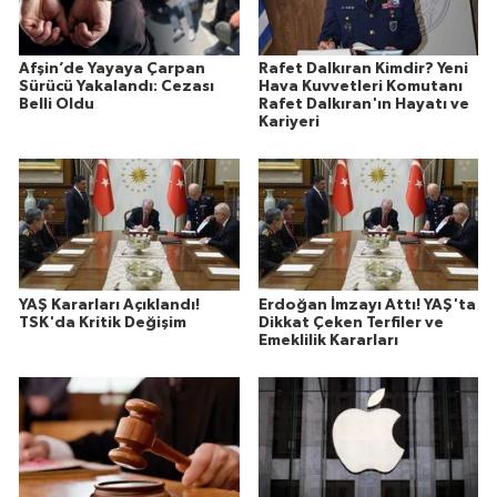
Afşin’de Yayaya Çarpan
Rafet Dalkıran Kimdir? Yeni
Sürücü Yakalandı: Cezası
Hava Kuvvetleri Komutanı
Belli Oldu
Rafet Dalkıran'ın Hayatı ve
Kariyeri
YAŞ Kararları Açıklandı!
Erdoğan İmzayı Attı! YAŞ'ta
TSK'da Kritik Değişim
Dikkat Çeken Terfiler ve
Emeklilik Kararları