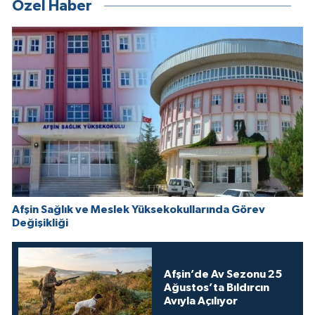
Özel Haber
Afşin Sağlık ve Meslek Yüksekokullarında Görev
Değişikliği
Afşin’de Av Sezonu 25
Ağustos’ta Bıldırcın
Avıyla Açılıyor