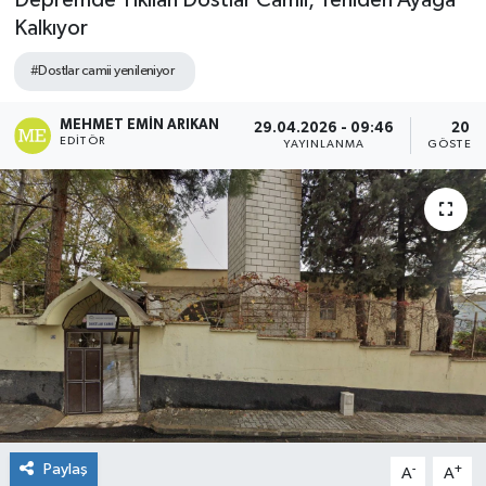
Depremde Yıkılan Dostlar Camii, Yeniden Ayağa
Kalkıyor
#Dostlar camii yenileniyor
MEHMET EMIN ARIKAN
29.04.2026 - 09:46
20
EDITÖR
YAYINLANMA
GÖSTERI
Paylaş
-
+
A
A