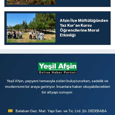
Afşin İlçe Müftülüğünden
Yaz Kur’an Kursu
Öğrencilerine Moral
Etkinliği
Yeşil Afşin, yepyeni temasıyla sizleri buluştururken, sadelik ve
modernizmi bir araya getiriyor. İnsanlara haber okuyabilecekleri
bir altyapı sunuyor.
Balaban Gaz. Mat. Yapı San. ve Tic. Ltd. Şti. DEDEBABA