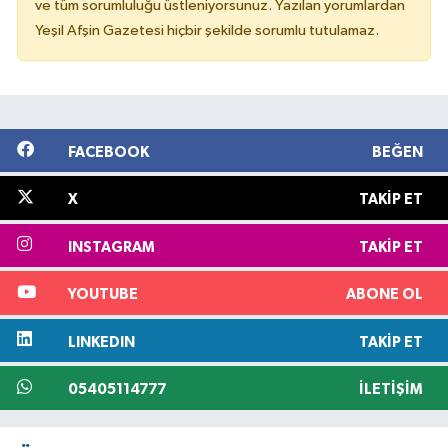
ve tüm sorumluluğu üstleniyorsunuz. Yazılan yorumlardan
Yeşil Afşin Gazetesi hiçbir şekilde sorumlu tutulamaz.
FACEBOOK
BEĞEN
X
TAKIP ET
INSTAGRAM
TAKIP ET
YOUTUBE
ABONE OL
LINKEDIN
TAKIP ET
05405114777
İLETIŞIM