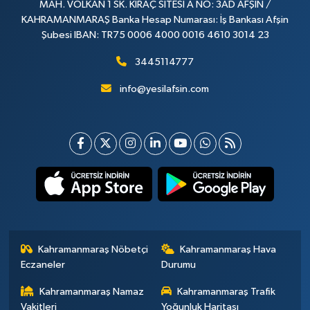
MAH. VOLKAN 1 SK. KIRAÇ SİTESİ A NO: 3AD AFŞİN /
KAHRAMANMARAŞ Banka Hesap Numarası: İş Bankası Afşin
Şubesi IBAN: TR75 0006 4000 0016 4610 3014 23
3445114777
info@yesilafsin.com
Kahramanmaraş Nöbetçi
Kahramanmaraş Hava
Eczaneler
Durumu
Kahramanmaraş Namaz
Kahramanmaraş Trafik
Vakitleri
Yoğunluk Haritası