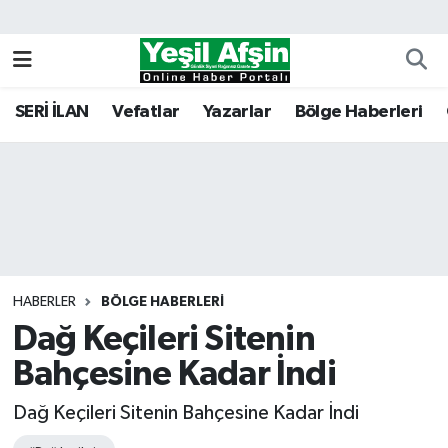
Vefatlar
Kahramanmaraş Nöbetçi Eczaneler
SERİ İLAN
Vefatlar
Yazarlar
Bölge Haberleri
Kahramanmaraş Hava Durumu
Kahramanmaraş Namaz Vakitleri
Kahramanmaraş Trafik Yoğunluk Haritası
Süper Lig Puan Durumu ve Fikstür
HABERLER
BÖLGE HABERLERI
Dağ Keçileri Sitenin
Tüm Manşetler
Bahçesine Kadar İndi
Son Dakika Haberleri
Dağ Keçileri Sitenin Bahçesine Kadar İndi
Haber Arşivi