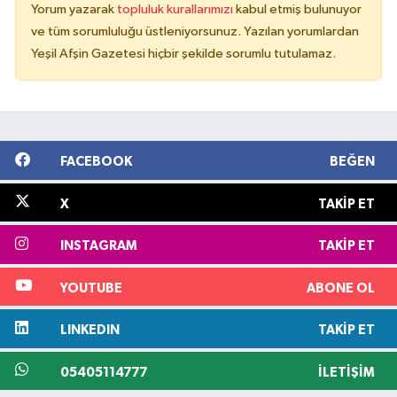
Yorum yazarak
topluluk kurallarımızı
kabul etmiş bulunuyor
ve tüm sorumluluğu üstleniyorsunuz. Yazılan yorumlardan
Yeşil Afşin Gazetesi hiçbir şekilde sorumlu tutulamaz.
FACEBOOK
BEĞEN
X
TAKIP ET
INSTAGRAM
TAKIP ET
YOUTUBE
ABONE OL
LINKEDIN
TAKIP ET
05405114777
İLETIŞIM