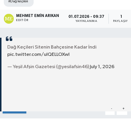
#Dağ keçileri
MEHMET EMIN ARIKAN
01.07.2026 - 09:37
1
EDITÖR
YAYINLANMA
PAYLAŞIM
Dağ Keçileri Sitenin Bahçesine Kadar İndi
pic.twitter.com/ulQELLOXwl
— Yeşil Afşin Gazetesi (@yesilafsin46)
July 1, 2026
Paylaş
-
+
A
A