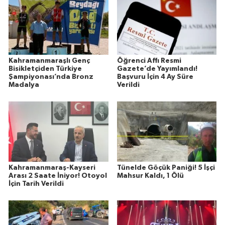
Kahramanmaraşlı Genç
Öğrenci Affı Resmi
Bisikletçiden Türkiye
Gazete’de Yayımlandı!
Şampiyonası’nda Bronz
Başvuru İçin 4 Ay Süre
Madalya
Verildi
Kahramanmaraş-Kayseri
Tünelde Göçük Paniği! 5 İşçi
Arası 2 Saate İniyor! Otoyol
Mahsur Kaldı, 1 Ölü
İçin Tarih Verildi