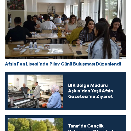
Afşin Fen Lisesi’nde Pilav Günü Buluşması Düzenlendi
BİK Bölge Müdürü
Aşkın’dan Yeşil Afşin
Gazetesi’ne Ziyaret
Tanır’da Gençlik