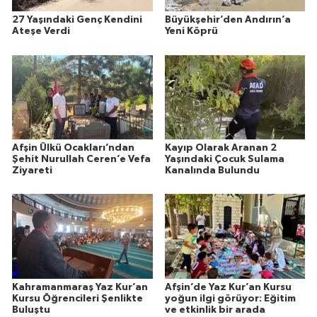
27 Yaşındaki Genç Kendini
Büyükşehir’den Andırın’a
Ateşe Verdi
Yeni Köprü
Afşin Ülkü Ocakları’ndan
Kayıp Olarak Aranan 2
Şehit Nurullah Ceren’e Vefa
Yaşındaki Çocuk Sulama
Ziyareti
Kanalında Bulundu
Kahramanmaraş Yaz Kur’an
Afşin’de Yaz Kur’an Kursu
Kursu Öğrencileri Şenlikte
yoğun ilgi görüyor: Eğitim
Buluştu
ve etkinlik bir arada