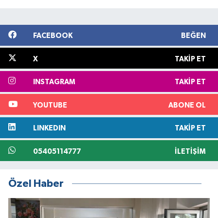
FACEBOOK
BEĞEN
X
TAKIP ET
INSTAGRAM
TAKIP ET
YOUTUBE
ABONE OL
LINKEDIN
TAKIP ET
05405114777
İLETIŞIM
Özel Haber