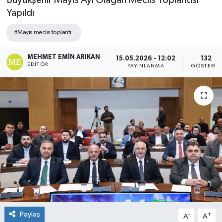
Büyükşehir Mayıs Ayı Olağan Meclis Toplantısı
Yapıldı
#Mayıs meclis toplantı
MEHMET EMIN ARIKAN
15.05.2026 - 12:02
132
EDITÖR
YAYINLANMA
GÖSTERIM
Paylaş
-
+
A
A