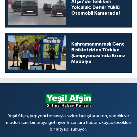
Afşin’de Tehlikeli
Yolculuk: Demir Yüklü
Otomobil Kamerada!
Kahramanmaraşlı Genç
Bisikletçiden Türkiye
Şampiyonası’nda Bronz
Madalya
Yeşil Afşin, yepyeni temasıyla sizleri buluştururken, sadelik ve
modernizmi bir araya getiriyor. İnsanlara haber okuyabilecekleri
bir altyapı sunuyor.