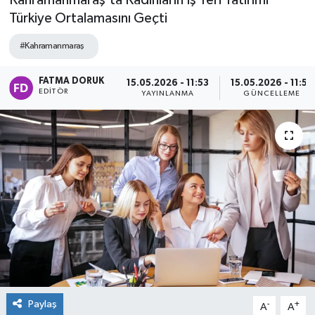
Kahramanmaraş’ta Kadınların İş Yeri Yatırımı
Türkiye Ortalamasını Geçti
#Kahramanmaraş
FATMA DORUK
15.05.2026 - 11:53
15.05.2026 - 11:53
EDITÖR
YAYINLANMA
GÜNCELLEME
Paylaş
-
+
A
A