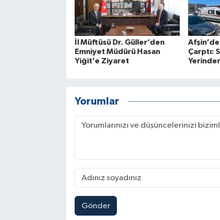
İl Müftüsü Dr. Güller’den
Afşin’de
Emniyet Müdürü Hasan
Çarptı: 
Yiğit’e Ziyaret
Yerinden
Yorumlar
Gönder