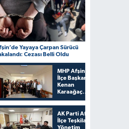
fşin’de Yayaya Çarpan Sürücü
akalandı: Cezası Belli Oldu
MHP Afşin
İlçe Başkanı
Kenan
Karaağaç
Mazbatasını
Aldı
AK Parti Afşin
İlçe Teşkilatı
Yönetim