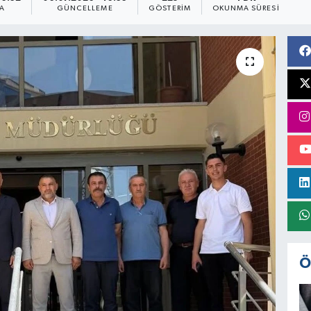
A
GÜNCELLEME
GÖSTERIM
OKUNMA SÜRESI
Ö