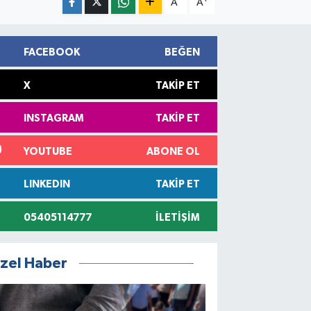
A
A
FACEBOOK
BEĞEN
X
TAKIP ET
INSTAGRAM
TAKIP ET
YOUTUBE
ABONE OL
LINKEDIN
TAKIP ET
05405114777
İLETIŞIM
zel Haber