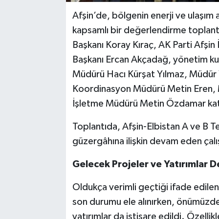
Afşin’de, bölgenin enerji ve ulaşım a
kapsamlı bir değerlendirme toplantıs
Başkanı Koray Kıraç, AK Parti Afşin 
Başkanı Ercan Akçadağ, yönetim kurul
Müdürü Hacı Kürşat Yılmaz, Müdür
Koordinasyon Müdürü Metin Eren, M
İşletme Müdürü Metin Özdamar katı
Toplantıda, Afşin-Elbistan A ve B Te
güzergâhına ilişkin devam eden çalış
Gelecek Projeler ve Yatırımlar D
Oldukça verimli geçtiği ifade edil
son durumu ele alınırken, önümüzde
yatırımlar da istişare edildi. Özellik