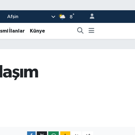
°
Afşin
8
smi İlanlar
Künye
Ulaşım
-
+