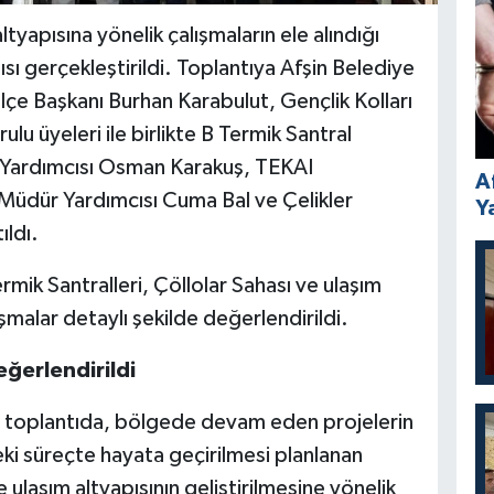
ltyapısına yönelik çalışmaların ele alındığı
ı gerçekleştirildi. Toplantıya Afşin Belediye
İlçe Başkanı Burhan Karabulut, Gençlik Kolları
u üyeleri ile birlikte B Termik Santral
 Yardımcısı Osman Karakuş, TEKAI
A
üdür Yardımcısı Cuma Bal ve Çelikler
Y
ldı.
rmik Santralleri, Çöllolar Sahası ve ulaşım
malar detaylı şekilde değerlendirildi.
eğerlendirildi
en toplantıda, bölgede devam eden projelerin
ki süreçte hayata geçirilmesi planlanan
le ulaşım altyapısının geliştirilmesine yönelik