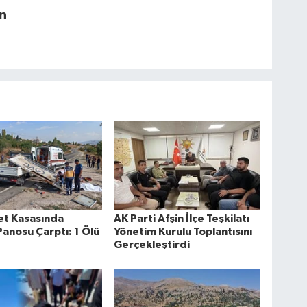
n
t Kasasında
AK Parti Afşin İlçe Teşkilatı
anosu Çarptı: 1 Ölü
Yönetim Kurulu Toplantısını
Gerçekleştirdi