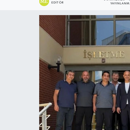
EDITÖR
YAYINLANM