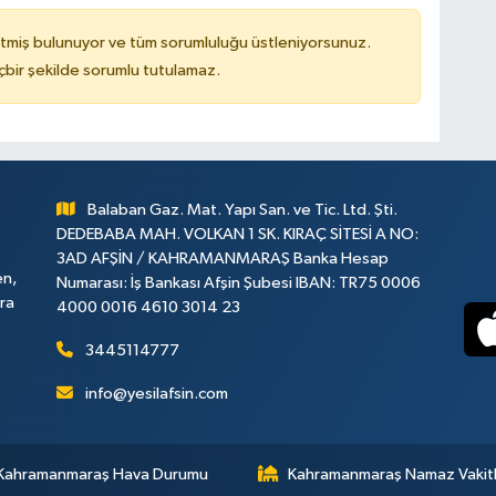
tmiş bulunuyor ve tüm sorumluluğu üstleniyorsunuz.
çbir şekilde sorumlu tutulamaz.
Balaban Gaz. Mat. Yapı San. ve Tic. Ltd. Şti.
DEDEBABA MAH. VOLKAN 1 SK. KIRAÇ SİTESİ A NO:
3AD AFŞİN / KAHRAMANMARAŞ Banka Hesap
en,
Numarası: İş Bankası Afşin Şubesi IBAN: TR75 0006
ara
4000 0016 4610 3014 23
3445114777
info@yesilafsin.com
Kahramanmaraş Hava Durumu
Kahramanmaraş Namaz Vakitl