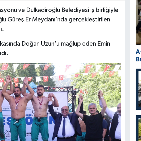
yonu ve Dulkadiroğlu Belediyesi iş birliğiyle
lu Güreş Er Meydanı'nda gerçekleştirilen
ı.
bakasında Doğan Uzun'u mağlup eden Emin
A
ndı.
B