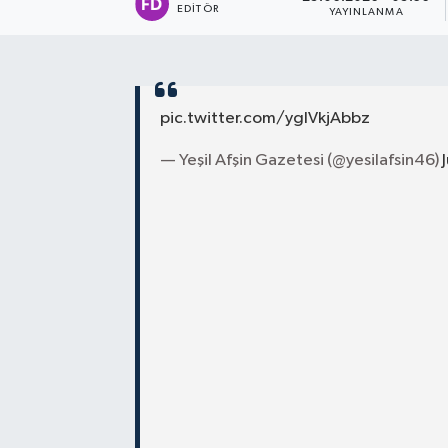
EDITÖR
YAYINLANMA
pic.twitter.com/ygIVkjAbbz
— Yeşil Afşin Gazetesi (@yesilafsin46)