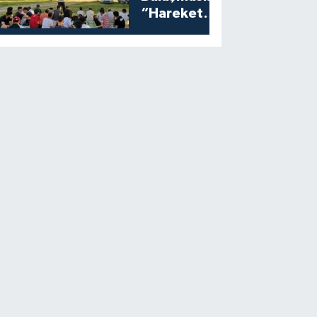
“Harekete
Geç”
Programına
Yoğun İlgi