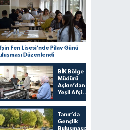
fşin Fen Lisesi’nde Pilav Günü
uluşması Düzenlendi
BİK Bölge
Müdürü
Aşkın’dan
Yeşil Afşin
Gazetesi’ne
Ziyaret
Tanır’da
Gençlik
Buluşması: