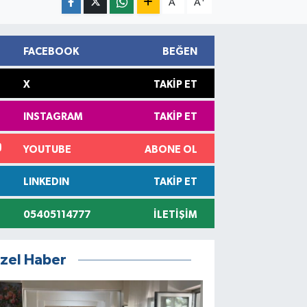
A
A
FACEBOOK
BEĞEN
X
TAKIP ET
INSTAGRAM
TAKIP ET
YOUTUBE
ABONE OL
LINKEDIN
TAKIP ET
05405114777
İLETIŞIM
zel Haber