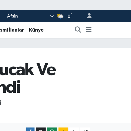
°
Afşin
8
smi İlanlar
Künye
ucak Ve
ndi
i
-
+