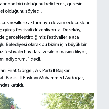
rından biri olduğunu belirterek, güreşin
gesi olduğunu söyledi.
ecek nesillere aktarmaya devam edeceklerini
üç güreş festivali düzenliyoruz. Dereköy,
e gerçekleştirdiğimiz festivallerle ata
 Belediyesi olarak bu bizim için büyük bir
estivalin hayırlara vesile olmasını diliyor,
nni ediyorum." dedi.
nı Fırat Görgel, AK Parti İl Başkanı
h Partisi İl Başkanı Muhammed Aydoğar,
daş katıldı.