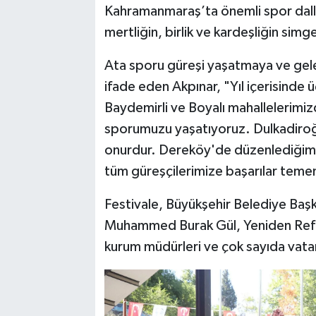
Kahramanmaraş’ta önemli spor dalla
mertliğin, birlik ve kardeşliğin sim
Ata sporu güreşi yaşatmaya ve gel
ifade eden Akpınar, "Yıl içerisinde 
Baydemirli ve Boyalı mahallelerimizd
sporumuzu yaşatıyoruz. Dulkadiroğlu
onurdur. Dereköy'de düzenlediğimiz f
tüm güreşçilerimize başarılar teme
Festivale, Büyükşehir Belediye Başka
Muhammed Burak Gül, Yeniden Refa
kurum müdürleri ve çok sayıda vatan