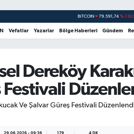
DOLAR
45,43620
%0.02
EURO
53,38690
%0.19
AN
Vefatlar
Yazarlar
Bölge Haberleri
Gündem
Re
STERLİN
61,60380
%0.18
G.ALTIN
6862,09000
%0.19
BİST100
14.598,00
%0
sel Dereköy Karak
BITCOIN
79.591,74
%-1.82
 Festivali Düzenle
ucak Ve Şalvar Güreş Festivali Düzenlend
29.06.2026 - 09:36
179
4 DK