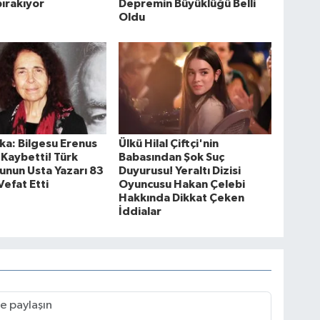
ırakıyor
Depremin Büyüklüğü Belli
Oldu
ka: Bilgesu Erenus
Ülkü Hilal Çiftçi'nin
 Kaybetti! Türk
Babasından Şok Suç
unun Usta Yazarı 83
Duyurusu! Yeraltı Dizisi
Vefat Etti
Oyuncusu Hakan Çelebi
Hakkında Dikkat Çeken
İddialar