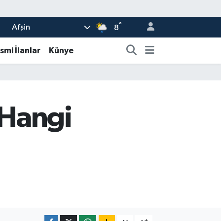
°
Afşin
8
smi İlanlar
Künye
 Hangi
-
+