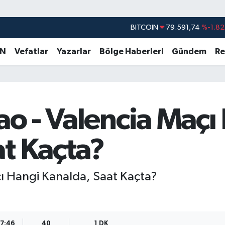
BITCOIN
79.591,74
%-1.82
DOLAR
45,43620
%0.02
EURO
53,38690
%0.19
AN
Vefatlar
Yazarlar
Bölge Haberleri
Gündem
Re
STERLİN
61,60380
%0.18
G.ALTIN
6862,09000
%0.19
BİST100
14.598,00
%0
bao - Valencia Maçı
t Kaçta?
çı Hangi Kanalda, Saat Kaçta?
17:46
40
1 DK