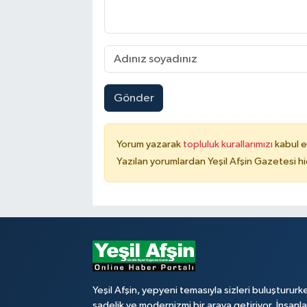
Gönder
Yorum yazarak
topluluk kurallarımızı
kabul e
Yazılan yorumlardan Yeşil Afşin Gazetesi hi
Yeşil Afşin, yepyeni temasıyla sizleri buluştururk
sadelik ve modernizmi bir araya getiriyor. İnsanl