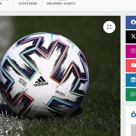
A
GÖSTERIM
OKUNMA SÜRESI
Ö