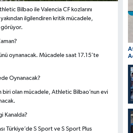
hletic Bilbao ile Valencia CF kozlarını
 yakından ilgilendiren kritik mücadele,
i görüyor.
 Zaman?
A
ünü oynanacak. Mücadele saat 17.15’te
A
erede Oynanacak?
 biri olan mücadele, Athletic Bilbao’nun evi
nacak.
gi Kanalda?
ası Türkiye’de S Sport ve S Sport Plus