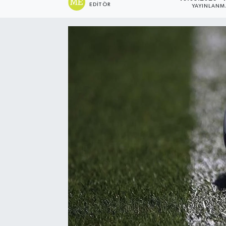
EDITÖR
YAYINLANM