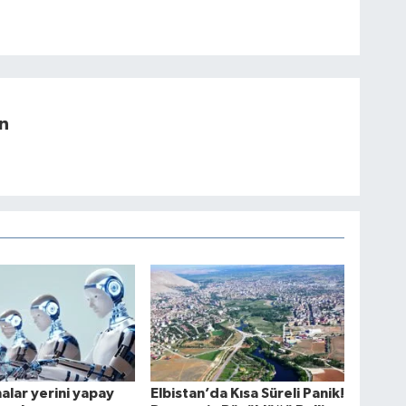
n
lar yerini yapay
Elbistan’da Kısa Süreli Panik!