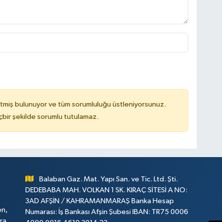
tmiş bulunuyor ve tüm sorumluluğu üstleniyorsunuz.
çbir şekilde sorumlu tutulamaz.
Balaban Gaz. Mat. Yapı San. ve Tic. Ltd. Şti.
DEDEBABA MAH. VOLKAN 1 SK. KIRAÇ SİTESİ A NO:
3AD AFŞİN / KAHRAMANMARAŞ Banka Hesap
en,
Numarası: İş Bankası Afşin Şubesi IBAN: TR75 0006
ara