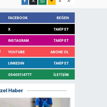
A
A
FACEBOOK
BEĞEN
X
TAKIP ET
INSTAGRAM
TAKIP ET
YOUTUBE
ABONE OL
LINKEDIN
TAKIP ET
05405114777
İLETIŞIM
zel Haber