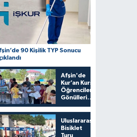
fşin’de 90 Kişilik TYP Sonucu
çıklandı
Afşin'de
Kur’an Kursu
Öğrencilerine
Gönülleri
Isıtan İkram
Uluslararası
Bisiklet
Turu