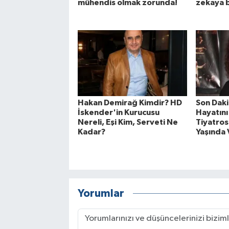
mühendis olmak zorunda!
zekaya b
Hakan Demirağ Kimdir? HD
Son Daki
İskender'in Kurucusu
Hayatını
Nereli, Eşi Kim, Serveti Ne
Tiyatros
Kadar?
Yaşında 
Yorumlar