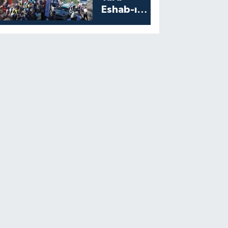
Eshab-ı
Kehf’ten
Start Aldı