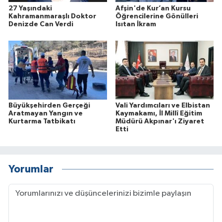
27 Yaşındaki
Afşin'de Kur’an Kursu
Kahramanmaraşlı Doktor
Öğrencilerine Gönülleri
Denizde Can Verdi
Isıtan İkram
Büyükşehirden Gerçeği
Vali Yardımcıları ve Elbistan
Aratmayan Yangın ve
Kaymakamı, İl Millî Eğitim
Kurtarma Tatbikatı
Müdürü Akpınar'ı Ziyaret
Etti
Yorumlar