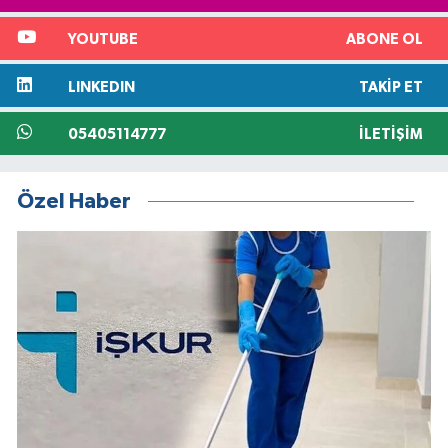
YOUTUBE
ABONE OL
LINKEDIN
TAKIP ET
05405114777
İLETIŞIM
Özel Haber