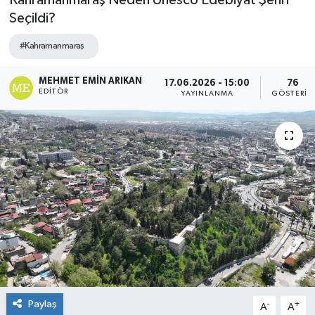
Kahramanmaraş Neden Unesco Edebiyat Şehri
Seçildi?
#Kahramanmaraş
MEHMET EMIN ARIKAN
17.06.2026 - 15:00
76
EDITÖR
YAYINLANMA
GÖSTERIM
Paylaş
-
+
A
A