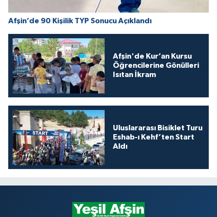
Afşin’de 90 Kişilik TYP Sonucu Açıklandı
Afşin'de Kur’an Kursu
Öğrencilerine Gönülleri
Isıtan İkram
Uluslararası Bisiklet Turu
Eshab-ı Kehf’ten Start
Aldı