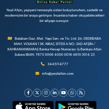
Yeşil Afşin, yepyeni temasıyla sizleri buluştururken, sadelik ve
modernizmi bir araya getiriyor. İnsanlara haber okuyabilecekleri
bir altyapı sunuyor.
Balaban Gaz. Mat. Yapı San. ve Tic. Ltd. Şti. DEDEBABA
MAH. VOLKAN 1 SK. KIRAÇ SİTESİ A NO: 3AD AFŞİN /
KAHRAMANMARAŞ Banka Hesap Numarası: İş Bankası Afşin
Şubesi IBAN: TR75 0006 4000 0016 4610 3014 23
3445114777
info@yesilafsin.com