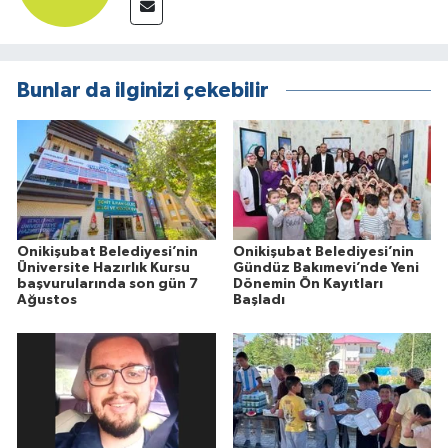
Bunlar da ilginizi çekebilir
Onikişubat Belediyesi’nin
Onikişubat Belediyesi’nin
Üniversite Hazırlık Kursu
Gündüz Bakımevi’nde Yeni
başvurularında son gün 7
Dönemin Ön Kayıtları
Ağustos
Başladı