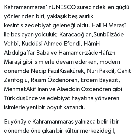
Kahramanmaraş'ınUNESCO sürecindeki en güçlü
yönlerinden biri, yaklaşık beş asırlık
kesintisizedebiyat geleneği oldu. Halîlî-i Maraşî
ile başlayan yolculuk; Karacaoğlan,Sünbülzâde
Vehbî, Kuddûsî Ahmed Efendi, Hâmî-i
Abdulgaffar Baba ve Hamamcı-zâdeHâfız-ı
Maraşî gibi isimlerle devam ederken, modern
dönemde Necip FazılKısakürek, Nuri Pakdil, Cahit
Zarifoğlu, Rasim Özdenören, Erdem Bayazıt,
MehmetAkif İnan ve Alaeddin Özdenören gibi
Türk düşünce ve edebiyat hayatına yönveren
isimlerle yeni bir boyut kazandı.
Buyönüyle Kahramanmaraş yalnızca belirli bir
dönemde öne çıkan bir kültür merkezideğil,