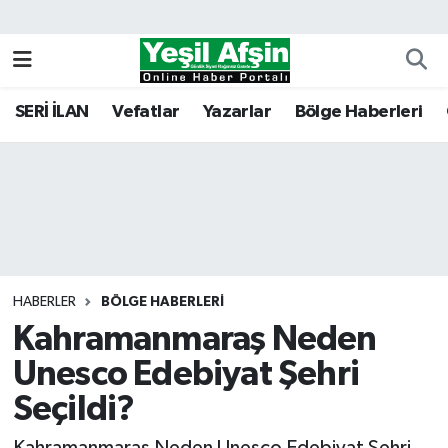
Vefatlar
Kahramanmaraş Nöbetçi Eczaneler
SERİ İLAN
Vefatlar
Yazarlar
Bölge Haberleri
Kahramanmaraş Hava Durumu
Kahramanmaraş Namaz Vakitleri
Kahramanmaraş Trafik Yoğunluk Haritası
Süper Lig Puan Durumu ve Fikstür
HABERLER
BÖLGE HABERLERI
Kahramanmaraş Neden
Tüm Manşetler
Unesco Edebiyat Şehri
Son Dakika Haberleri
Seçildi?
Haber Arşivi