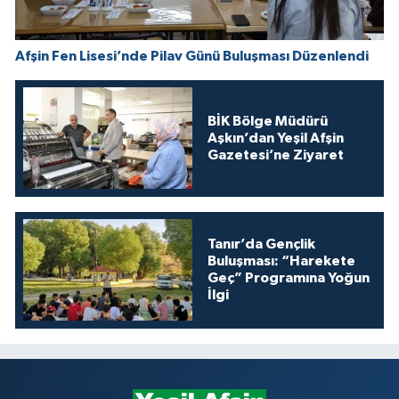
Afşin Fen Lisesi’nde Pilav Günü Buluşması Düzenlendi
BİK Bölge Müdürü
Aşkın’dan Yeşil Afşin
Gazetesi’ne Ziyaret
Tanır’da Gençlik
Buluşması: “Harekete
Geç” Programına Yoğun
İlgi