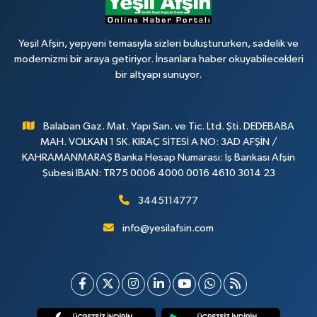
Yeşil Afşin, yepyeni temasıyla sizleri buluştururken, sadelik ve
modernizmi bir araya getiriyor. İnsanlara haber okuyabilecekleri
bir altyapı sunuyor.
Balaban Gaz. Mat. Yapı San. ve Tic. Ltd. Şti. DEDEBABA
MAH. VOLKAN 1 SK. KIRAÇ SİTESİ A NO: 3AD AFŞİN /
KAHRAMANMARAŞ Banka Hesap Numarası: İş Bankası Afşin
Şubesi IBAN: TR75 0006 4000 0016 4610 3014 23
3445114777
info@yesilafsin.com