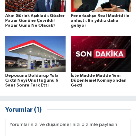
Akın Gürlek Açıkladı: Gözler
Fenerbahçe Real Madrid ile
Pazar Gününe Çevrildi!
anlaştı: Bir yıldız daha
Pazar Günü Ne Olacak?
geliyor
Deposunu Doldurup Yola
İşte Madde Madde Yeni
Çıktı! Neyi Unuttuğunu 6
Düzenleme! Komisyondan
Saat Sonra Fark Etti
Geçti
Yorumlar (1)