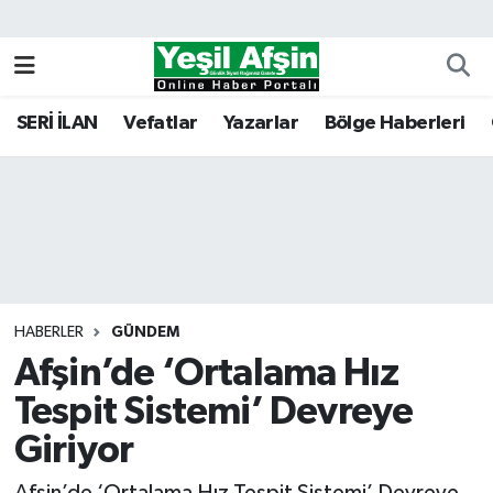
Vefatlar
Kahramanmaraş Nöbetçi Eczaneler
SERİ İLAN
Vefatlar
Yazarlar
Bölge Haberleri
Kahramanmaraş Hava Durumu
Kahramanmaraş Namaz Vakitleri
Kahramanmaraş Trafik Yoğunluk Haritası
Süper Lig Puan Durumu ve Fikstür
HABERLER
GÜNDEM
Afşin’de ‘Ortalama Hız
Tüm Manşetler
Tespit Sistemi’ Devreye
Son Dakika Haberleri
Giriyor
Haber Arşivi