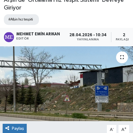
Afşin’de ‘Ortalama Hız Tespit Sistemi’ Devreye
Giriyor
#Afşin hız tespiti
MEHMET EMIN ARIKAN
28.04.2026 - 10:34
2
EDITÖR
YAYINLANMA
PAYLAŞIM
Paylaş
-
+
A
A