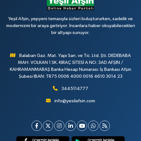
Yeşil Afşin, yepyeni temasıyla sizleri buluştururken, sadelik ve
modernizmi bir araya getiriyor. İnsanlara haber okuyabilecekleri
bir altyapı sunuyor.
Balaban Gaz. Mat. Yapı San. ve Tic. Ltd. Şti. DEDEBABA
MAH. VOLKAN 1 SK. KIRAÇ SİTESİ A NO: 3AD AFŞİN /
KAHRAMANMARAŞ Banka Hesap Numarası: İş Bankası Afşin
Şubesi IBAN: TR75 0006 4000 0016 4610 3014 23
3445114777
info@yesilafsin.com