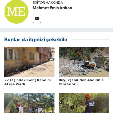
EDITÖR HAKKINDA
Mehmet Emin Arıkan
Bunlar da ilginizi çekebilir
27 Yaşındaki Genç Kendini
Büyükşehir’den Andırın’a
Ateşe Verdi
Yeni Köprü