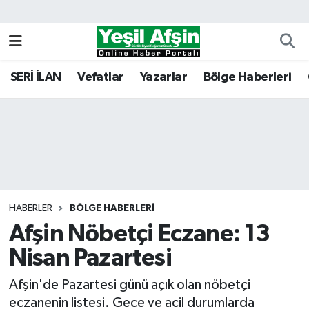
Vefatlar
Kahramanmaraş Nöbetçi Eczaneler
SERİ İLAN
Vefatlar
Yazarlar
Bölge Haberleri
Kahramanmaraş Hava Durumu
Kahramanmaraş Namaz Vakitleri
Kahramanmaraş Trafik Yoğunluk Haritası
Süper Lig Puan Durumu ve Fikstür
HABERLER
BÖLGE HABERLERI
Afşin Nöbetçi Eczane: 13
Tüm Manşetler
Nisan Pazartesi
Son Dakika Haberleri
Afşin'de Pazartesi günü açık olan nöbetçi
Haber Arşivi
eczanenin listesi. Gece ve acil durumlarda