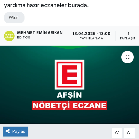
yardıma hazır eczaneler burada.
#Afşin
MEHMET EMIN ARIKAN
13.04.2026 - 13:00
1
EDITÖR
YAYINLANMA
PAYLAŞIM
Paylaş
-
+
A
A