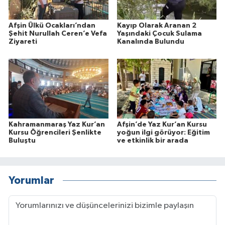
Afşin Ülkü Ocakları’ndan
Kayıp Olarak Aranan 2
Şehit Nurullah Ceren’e Vefa
Yaşındaki Çocuk Sulama
Ziyareti
Kanalında Bulundu
Kahramanmaraş Yaz Kur’an
Afşin’de Yaz Kur’an Kursu
Kursu Öğrencileri Şenlikte
yoğun ilgi görüyor: Eğitim
Buluştu
ve etkinlik bir arada
Yorumlar