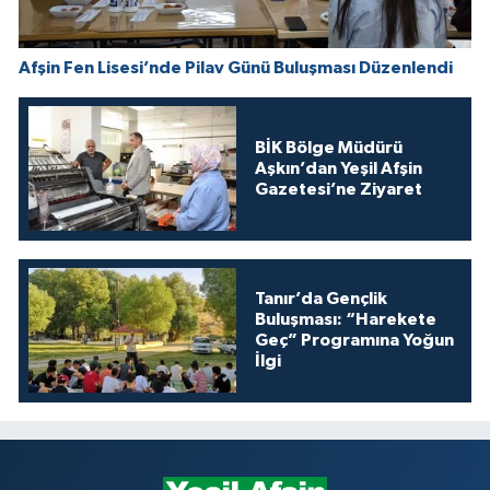
Afşin Fen Lisesi’nde Pilav Günü Buluşması Düzenlendi
BİK Bölge Müdürü
Aşkın’dan Yeşil Afşin
Gazetesi’ne Ziyaret
Tanır’da Gençlik
Buluşması: “Harekete
Geç” Programına Yoğun
İlgi