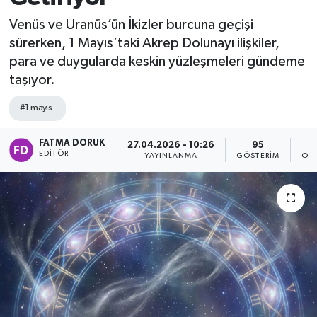
Venüs ve Uranüs’ün İkizler burcuna geçişi
sürerken, 1 Mayıs’taki Akrep Dolunayı ilişkiler,
para ve duygularda keskin yüzleşmeleri gündeme
taşıyor.
#1 mayıs
FATMA DORUK
27.04.2026 - 10:26
95
EDITÖR
YAYINLANMA
GÖSTERIM
OK