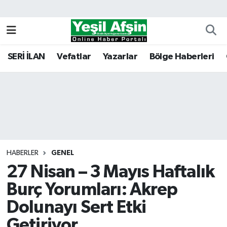
Vefatlar
Kahramanmaraş Nöbetçi Eczaneler
SERİ İLAN
Vefatlar
Yazarlar
Bölge Haberleri
Kahramanmaraş Hava Durumu
Kahramanmaraş Namaz Vakitleri
Kahramanmaraş Trafik Yoğunluk Haritası
Süper Lig Puan Durumu ve Fikstür
HABERLER
GENEL
27 Nisan – 3 Mayıs Haftalık
Tüm Manşetler
Burç Yorumları: Akrep
Son Dakika Haberleri
Dolunayı Sert Etki
Haber Arşivi
Getiriyor