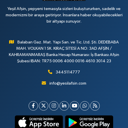
Yeşil Afşin, yepyeni temasıyla sizleri buluştururken, sadelik ve
modernizmi bir araya getiriyor. İnsanlara haber okuyabilecekleri
bir altyapı sunuyor.
Balaban Gaz. Mat. Yapı San. ve Tic. Ltd. Şti. DEDEBABA
MAH. VOLKAN 1 SK. KIRAÇ SİTESİ A NO: 3AD AFŞİN /
KAHRAMANMARAŞ Banka Hesap Numarası: İş Bankası Afşin
Şubesi IBAN: TR75 0006 4000 0016 4610 3014 23
3445114777
info@yesilafsin.com