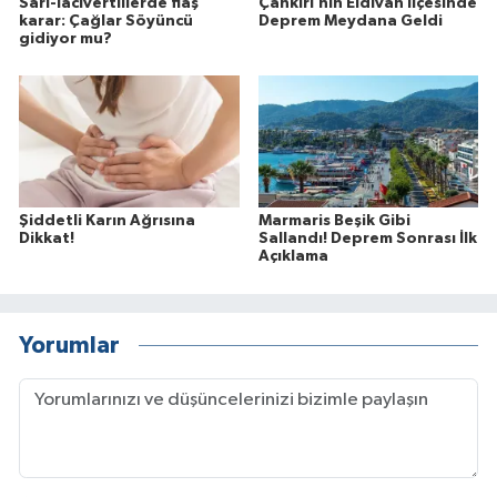
Sarı-lacivertlilerde flaş
Çankırı’nın Eldivan İlçesinde
karar: Çağlar Söyüncü
Deprem Meydana Geldi
gidiyor mu?
Şiddetli Karın Ağrısına
Marmaris Beşik Gibi
Dikkat!
Sallandı! Deprem Sonrası İlk
Açıklama
Yorumlar