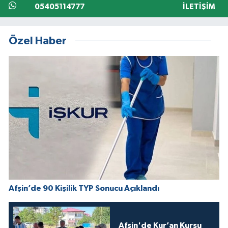
05405114777
İLETIŞIM
Özel Haber
Afşin’de 90 Kişilik TYP Sonucu Açıklandı
Afşin'de Kur’an Kursu