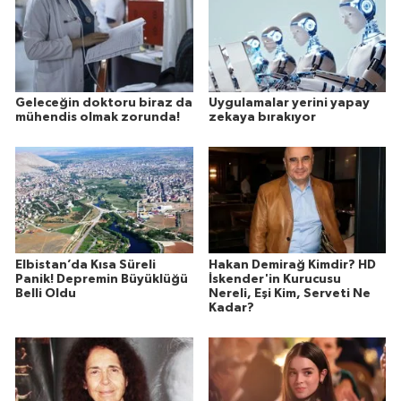
Geleceğin doktoru biraz da
Uygulamalar yerini yapay
mühendis olmak zorunda!
zekaya bırakıyor
Elbistan’da Kısa Süreli
Hakan Demirağ Kimdir? HD
Panik! Depremin Büyüklüğü
İskender'in Kurucusu
Belli Oldu
Nereli, Eşi Kim, Serveti Ne
Kadar?