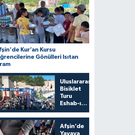
fşin'de Kur’an Kursu
ğrencilerine Gönülleri Isıtan
kram
Uluslararası
Bisiklet
Turu
Eshab-ı
Kehf’ten
Start Aldı
Afşin’de
Yayaya