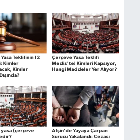
Yasa Teklifinin 12
Çerçeve Yasa Teklifi
: Kimler
Meclis'te! Kimleri Kapsıyor,
acak, Kimler
Hangi Maddeler Yer Alıyor?
Dışında?
 yasa (çerçeve
Afşin’de Yayaya Çarpan
edir?
Sürücü Yakalandı: Cezası