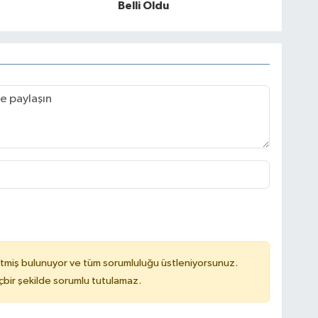
Belli Oldu
tmiş bulunuyor ve tüm sorumluluğu üstleniyorsunuz.
çbir şekilde sorumlu tutulamaz.