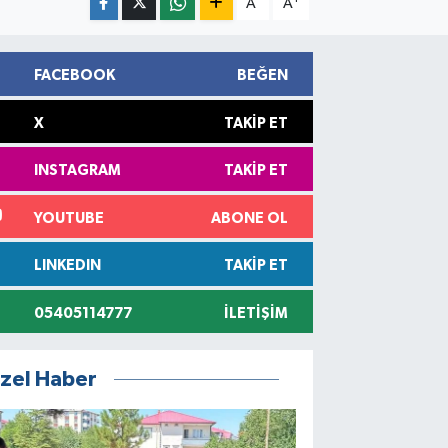
A
A
FACEBOOK
BEĞEN
X
TAKIP ET
INSTAGRAM
TAKIP ET
YOUTUBE
ABONE OL
LINKEDIN
TAKIP ET
05405114777
İLETIŞIM
zel Haber