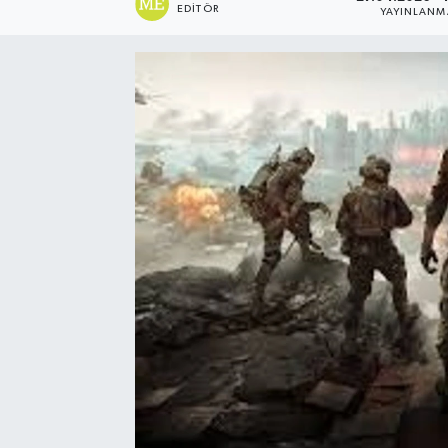
EDITÖR
YAYINLANM