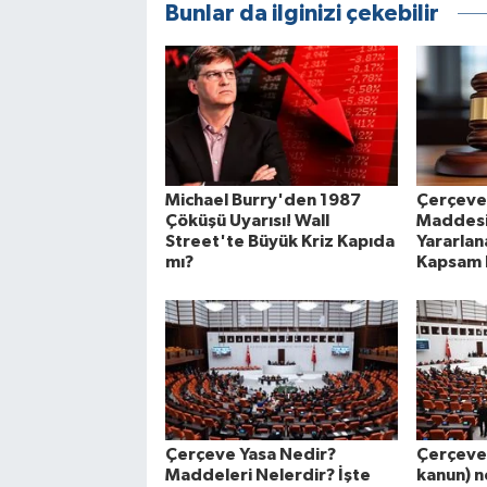
Bunlar da ilginizi çekebilir
Michael Burry'den 1987
Çerçeve 
Çöküşü Uyarısı! Wall
Maddesi
Street'te Büyük Kriz Kapıda
Yararlan
mı?
Kapsam 
Çerçeve Yasa Nedir?
Çerçeve
Maddeleri Nelerdir? İşte
kanun) n