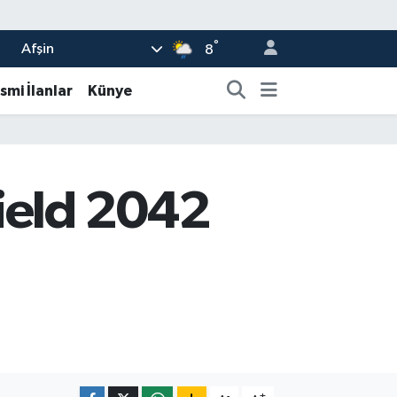
°
Afşin
8
smi İlanlar
Künye
field 2042
-
+