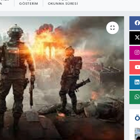
A
GÖSTERIM
OKUNMA SÜRESI
Ö