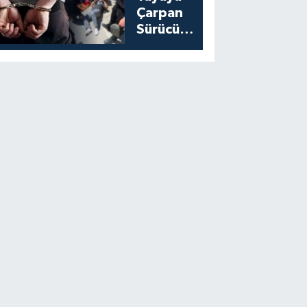
Çarpan
Sürücü
Yakalandı:
Cezası
Belli Oldu