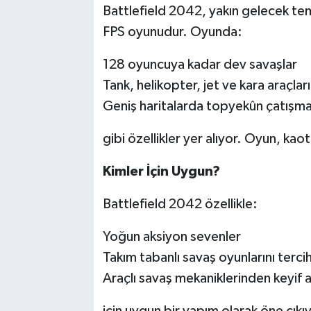
Battlefield 2042, yakın gelecek tem
FPS oyunudur. Oyunda:
128 oyuncuya kadar dev savaşlar
Tank, helikopter, jet ve kara araçları
Geniş haritalarda topyekûn çatışm
gibi özellikler yer alıyor. Oyun, kao
Kimler İçin Uygun?
Battlefield 2042 özellikle:
Yoğun aksiyon sevenler
Takım tabanlı savaş oyunlarını terci
Araçlı savaş mekaniklerinden keyif 
için uygun bir yapım olarak öne çıkı