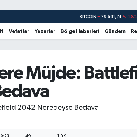
DOLAR
45,43620
%0.02
EURO
53,38690
%0.19
AN
Vefatlar
Yazarlar
Bölge Haberleri
Gündem
Re
STERLİN
61,60380
%0.18
G.ALTIN
6862,09000
%0.19
BİST100
14.598,00
%0
ere Müjde: Battle
BITCOIN
79.591,74
%-1.82
Bedava
efield 2042 Neredeyse Bedava
10:23
49
1 DK