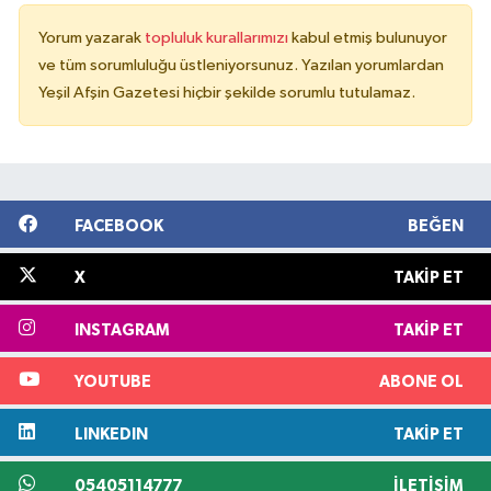
Yorum yazarak
topluluk kurallarımızı
kabul etmiş bulunuyor
ve tüm sorumluluğu üstleniyorsunuz. Yazılan yorumlardan
Yeşil Afşin Gazetesi hiçbir şekilde sorumlu tutulamaz.
FACEBOOK
BEĞEN
X
TAKIP ET
INSTAGRAM
TAKIP ET
YOUTUBE
ABONE OL
LINKEDIN
TAKIP ET
05405114777
İLETIŞIM