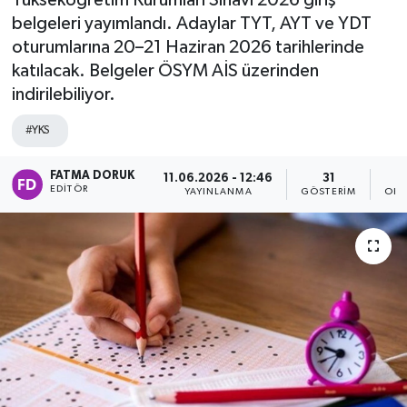
Yükseköğretim Kurumları Sınavı 2026 giriş
belgeleri yayımlandı. Adaylar TYT, AYT ve YDT
oturumlarına 20–21 Haziran 2026 tarihlerinde
katılacak. Belgeler ÖSYM AİS üzerinden
indirilebiliyor.
#YKS
FATMA DORUK
11.06.2026 - 12:46
31
EDITÖR
YAYINLANMA
GÖSTERIM
OKU