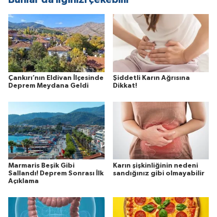
Çankırı’nın Eldivan İlçesinde
Şiddetli Karın Ağrısına
Deprem Meydana Geldi
Dikkat!
Marmaris Beşik Gibi
Karın şişkinliğinin nedeni
Sallandı! Deprem Sonrası İlk
sandığınız gibi olmayabilir
Açıklama