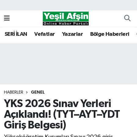
Vefatlar
Kahramanmaraş Nöbetçi Eczaneler
SERİ İLAN
Vefatlar
Yazarlar
Bölge Haberleri
Kahramanmaraş Hava Durumu
Kahramanmaraş Namaz Vakitleri
Kahramanmaraş Trafik Yoğunluk Haritası
Süper Lig Puan Durumu ve Fikstür
HABERLER
GENEL
YKS 2026 Sınav Yerleri
Tüm Manşetler
Açıklandı! (TYT–AYT–YDT
Son Dakika Haberleri
Giriş Belgesi)
Haber Arşivi