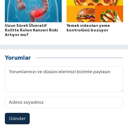
Uzun Süreli Ülseratif
Yemek videoları yeme
Kolitte Kolon Kanseri Riski
kontrolünü bozuyor
Artıyor mu?
Yorumlar
Gönder