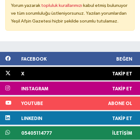
Yorum yazarak
topluluk kurallarımızı
kabul etmiş bulunuyor
ve tüm sorumluluğu üstleniyorsunuz. Yazılan yorumlardan
Yeşil Afşin Gazetesi hiçbir şekilde sorumlu tutulamaz.
FACEBOOK
BEĞEN
X
TAKIP ET
INSTAGRAM
TAKIP ET
YOUTUBE
ABONE OL
LINKEDIN
TAKIP ET
05405114777
İLETIŞIM