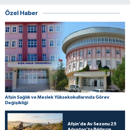
Özel Haber
Afşin Sağlık ve Meslek Yüksekokullarında Görev
Değişikliği
Afşin’de Av Sezonu 25
Ağustos’ta Bıldırcın