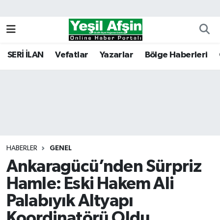
Vefatlar
Kahramanmaraş Nöbetçi Eczaneler
SERİ İLAN
Vefatlar
Yazarlar
Bölge Haberleri
Kahramanmaraş Hava Durumu
Kahramanmaraş Namaz Vakitleri
Kahramanmaraş Trafik Yoğunluk Haritası
Süper Lig Puan Durumu ve Fikstür
HABERLER
GENEL
Ankaragücü’nden Sürpriz
Tüm Manşetler
Hamle: Eski Hakem Ali
Son Dakika Haberleri
Palabıyık Altyapı
Haber Arşivi
Koordinatörü Oldu