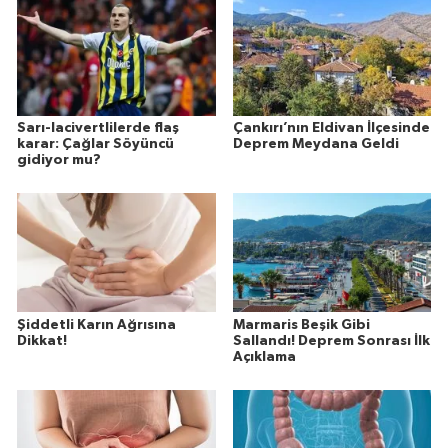
Sarı-lacivertlilerde flaş
Çankırı’nın Eldivan İlçesinde
karar: Çağlar Söyüncü
Deprem Meydana Geldi
gidiyor mu?
Şiddetli Karın Ağrısına
Marmaris Beşik Gibi
Dikkat!
Sallandı! Deprem Sonrası İlk
Açıklama