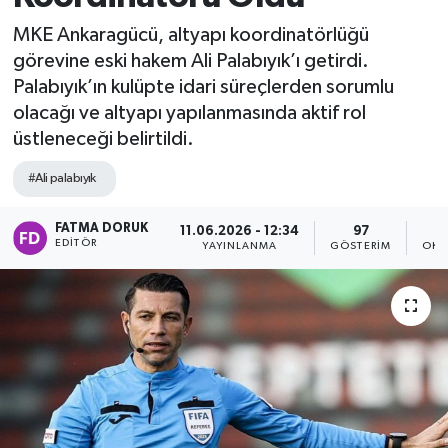
MKE Ankaragücü, altyapı koordinatörlüğü
görevine eski hakem Ali Palabıyık’ı getirdi.
Palabıyık’ın kulüpte idari süreçlerden sorumlu
olacağı ve altyapı yapılanmasında aktif rol
üstleneceği belirtildi.
#Ali palabıyık
FATMA DORUK
11.06.2026 - 12:34
97
EDITÖR
YAYINLANMA
GÖSTERIM
OKU